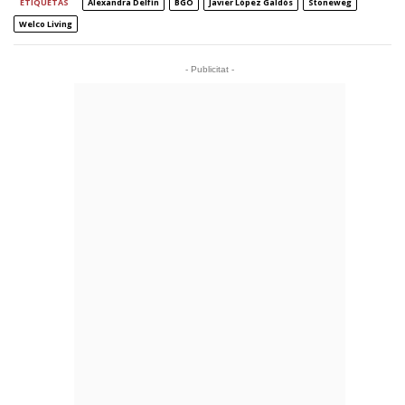
ETIQUETAS
Alexandra Delfín
BGO
Javier López Galdós
Stoneweg
Welco Living
- Publicitat -