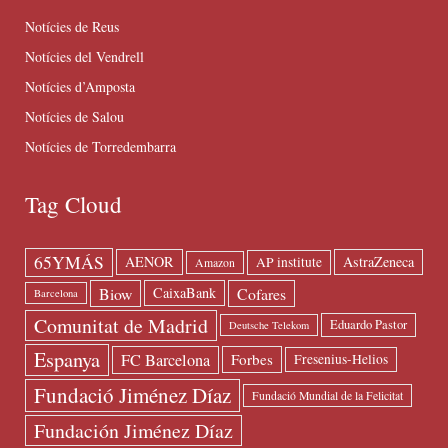
Notícies de Reus
Notícies del Vendrell
Notícies d’Amposta
Notícies de Salou
Notícies de Torredembarra
Tag Cloud
65YMÁS
AENOR
AstraZeneca
AP institute
Amazon
Biow
Cofares
CaixaBank
Barcelona
Comunitat de Madrid
Eduardo Pastor
Deutsche Telekom
Espanya
FC Barcelona
Forbes
Fresenius-Helios
Fundació Jiménez Díaz
Fundació Mundial de la Felicitat
Fundación Jiménez Díaz