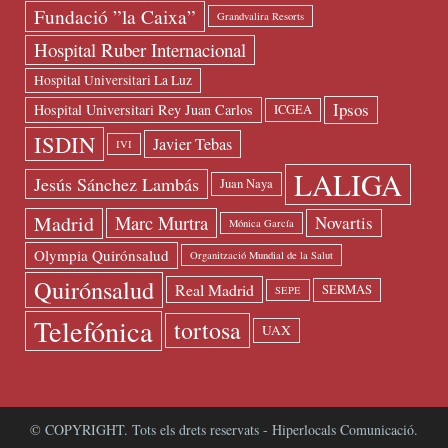
Fundació ”la Caixa”
Grandvalira Resorts
Hospital Ruber Internacional
Hospital Universitari La Luz
Ipsos
Hospital Universitari Rey Juan Carlos
ICGEA
ISDIN
Javier Tebas
IVI
LALIGA
Jesús Sánchez Lambás
Juan Naya
Madrid
Marc Murtra
Novartis
Mónica García
Olympia Quirónsalud
Organització Mundial de la Salut
Quirónsalud
Real Madrid
SERMAS
SEPE
Telefónica
tortosa
UAX
© COPYRIGHT. Tots els drets reservats - Hiperlocals Comunicació.