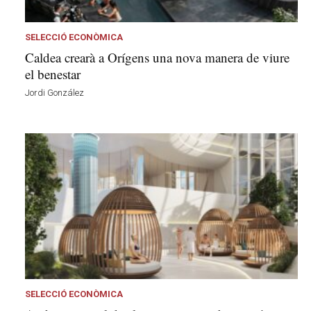
s
a
a
SELECCIÓ ECONÒMICA
v
Caldea crearà a Orígens una nova manera de viure
u
el benestar
i
Jordi González
SELECCIÓ ECONÒMICA