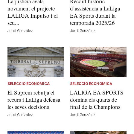
La justícia avala
Rècord històric
novament el projecte
d’assistència a LaLiga
LALIGA Impulso i el
EA Sports durant la
seu...
temporada 2025/26
Jordi González
Jordi González
SELECCIÓ ECONÒMICA
SELECCIÓ ECONÒMICA
El Suprem rebutja el
LALIGA EA SPORTS
recurs i LaLiga defensa
domina els quarts de
les seves decisions
final de la Champions
Jordi González
Jordi González