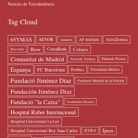
Notícies de Torredembarra
Tag Cloud
65YMÁS
AENOR
AstraZeneca
AP institute
Amazon
Biow
Cofares
CaixaBank
Barcelona
Comunitat de Madrid
Eduardo Pastor
Deutsche Telekom
Espanya
FC Barcelona
Forbes
Fresenius-Helios
Fundació Jiménez Díaz
Fundació Mundial de la Felicitat
Fundación Jiménez Díaz
Fundació ”la Caixa”
Grandvalira Resorts
Hospital Ruber Internacional
Hospital Universitari La Luz
Ipsos
Hospital Universitari Rey Juan Carlos
ICGEA