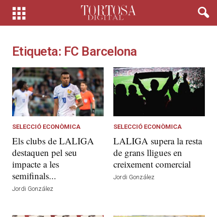
Etiqueta: FC Barcelona
SELECCIÓ ECONÒMICA
SELECCIÓ ECONÒMICA
Els clubs de LALIGA
LALIGA supera la resta
destaquen pel seu
de grans lligues en
impacte a les
creixement comercial
semifinals...
Jordi González
Jordi González