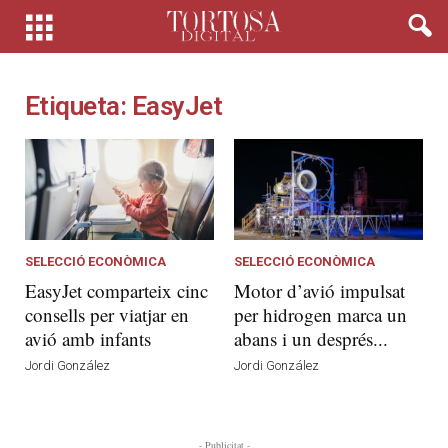
Etiqueta: EasyJet
SELECCIÓ ECONÒMICA
SELECCIÓ ECONÒMICA
EasyJet comparteix cinc
Motor d’avió impulsat
consells per viatjar en
per hidrogen marca un
avió amb infants
abans i un després...
Jordi González
Jordi González
- Publicitat -