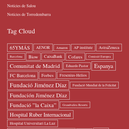
Notícies de Salou
Notícies de Torredembarra
Tag Cloud
65YMÁS
AENOR
AstraZeneca
AP institute
Amazon
Biow
Cofares
CaixaBank
Barcelona
Comissió Europea
Espanya
Comunitat de Madrid
Eduardo Pastor
FC Barcelona
Forbes
Fresenius-Helios
Fundació Jiménez Díaz
Fundació Mundial de la Felicitat
Fundación Jiménez Díaz
Fundació ”la Caixa”
Grandvalira Resorts
Hospital Ruber Internacional
Hospital Universitari La Luz