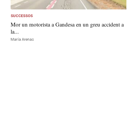
s
a
a
SUCCESSOS
v
Mor un motorista a Gandesa en un greu accident a
u
la...
i
María Arenas