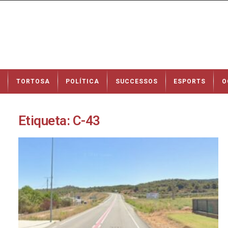
N
TORTOSA
POLÍTICA
SUCCESSOS
ESPORTS
O
o
t
í
c
Etiqueta: C-43
i
e
s
d
e
T
o
r
t
o