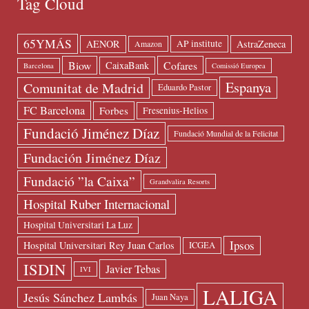
Tag Cloud
65YMÁS
AENOR
AstraZeneca
AP institute
Amazon
Biow
Cofares
CaixaBank
Barcelona
Comissió Europea
Espanya
Comunitat de Madrid
Eduardo Pastor
FC Barcelona
Forbes
Fresenius-Helios
Fundació Jiménez Díaz
Fundació Mundial de la Felicitat
Fundación Jiménez Díaz
Fundació ”la Caixa”
Grandvalira Resorts
Hospital Ruber Internacional
Hospital Universitari La Luz
Ipsos
Hospital Universitari Rey Juan Carlos
ICGEA
ISDIN
Javier Tebas
IVI
LALIGA
Jesús Sánchez Lambás
Juan Naya