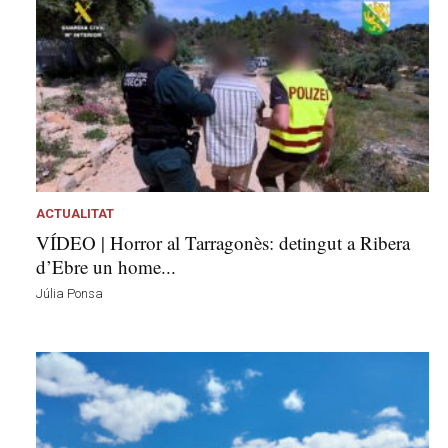
s
a
a
v
u
i
ACTUALITAT
VÍDEO | Horror al Tarragonès: detingut a Ribera
d’Ebre un home...
Júlia Ponsa