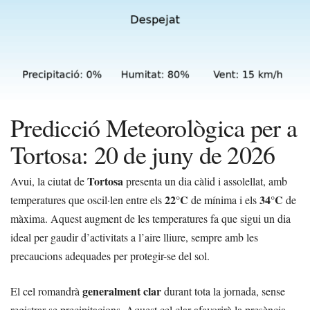
Predicció Meteorològica per a
Tortosa: 20 de juny de 2026
Tortosa
Avui, la ciutat de
presenta un dia càlid i assolellat, amb
22°C
34°C
temperatures que oscil·len entre els
de mínima i els
de
màxima. Aquest augment de les temperatures fa que sigui un dia
ideal per gaudir d’activitats a l’aire lliure, sempre amb les
precaucions adequades per protegir-se del sol.
generalment clar
El cel romandrà
durant tota la jornada, sense
registrar-se precipitacions. Aquest cel clar afavorirà la presència