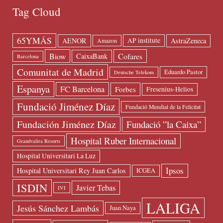
Tag Cloud
65YMÁS
AENOR
AstraZeneca
AP institute
Amazon
Biow
Cofares
CaixaBank
Barcelona
Comunitat de Madrid
Eduardo Pastor
Deutsche Telekom
Espanya
FC Barcelona
Forbes
Fresenius-Helios
Fundació Jiménez Díaz
Fundació Mundial de la Felicitat
Fundación Jiménez Díaz
Fundació ”la Caixa”
Hospital Ruber Internacional
Grandvalira Resorts
Hospital Universitari La Luz
Ipsos
Hospital Universitari Rey Juan Carlos
ICGEA
ISDIN
Javier Tebas
IVI
LALIGA
Jesús Sánchez Lambás
Juan Naya