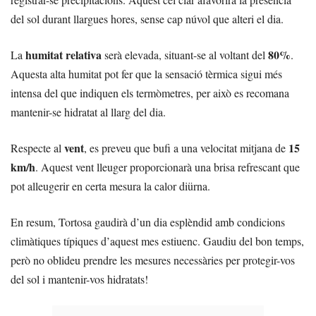
del sol durant llargues hores, sense cap núvol que alteri el dia.
humitat relativa
80%
La
serà elevada, situant-se al voltant del
.
Aquesta alta humitat pot fer que la sensació tèrmica sigui més
intensa del que indiquen els termòmetres, per això es recomana
mantenir-se hidratat al llarg del dia.
vent
15
Respecte al
, es preveu que bufi a una velocitat mitjana de
km/h
. Aquest vent lleuger proporcionarà una brisa refrescant que
pot alleugerir en certa mesura la calor diürna.
En resum, Tortosa gaudirà d’un dia esplèndid amb condicions
climàtiques típiques d’aquest mes estiuenc. Gaudiu del bon temps,
però no oblideu prendre les mesures necessàries per protegir-vos
del sol i mantenir-vos hidratats!