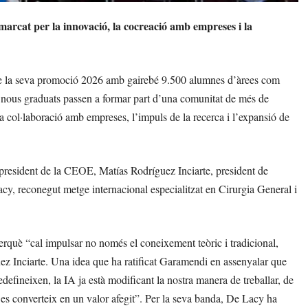
arcat per la innovació, la cocreació amb empreses i la
de la seva promoció 2026 amb gairebé 9.500 alumnes d’àrees com
 nous graduats passen a formar part d’una comunitat de més de
a col·laboració amb empreses, l’impuls de la recerca i l’expansió de
resident de la CEOE, Matías Rodríguez Inciarte, president de
cy, reconegut metge internacional especialitzat en Cirurgia General i
perquè “cal impulsar no només el coneixement teòric i tradicional,
ez Inciarte. Una idea que ha ratificat Garamendi en assenyalar que
edefineixen, la IA ja està modificant la nostra manera de treballar, de
i es converteix en un valor afegit”. Per la seva banda, De Lacy ha