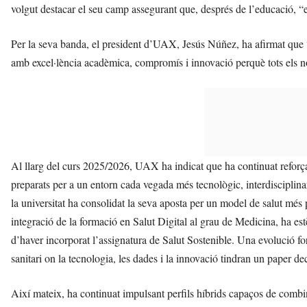
volgut destacar el seu camp assegurant que, després de l’educació, “e
Per la seva banda, el president d’UAX, Jesús Núñez, ha afirmat que “s
amb excel·lència acadèmica, compromís i innovació perquè tots els no
Al llarg del curs 2025/2026, UAX ha indicat que ha continuat reforç
preparats per a un entorn cada vegada més tecnològic, interdisciplina
la universitat ha consolidat la seva aposta per un model de salut més p
integració de la formació en Salut Digital al grau de Medicina, ha est
d’haver incorporat l’assignatura de Salut Sostenible. Una evolució for
sanitari on la tecnologia, les dades i la innovació tindran un paper dec
Així mateix, ha continuat impulsant perfils híbrids capaços de combin