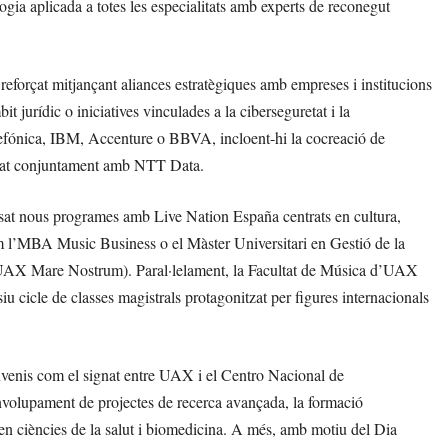
gia aplicada a totes les especialitats amb experts de reconegut
eforçat mitjançant aliances estratègiques amb empreses i institucions
jurídic o iniciatives vinculades a la ciberseguretat i la
efónica, IBM, Accenture o BBVA, incloent-hi la cocreació de
upat conjuntament amb NTT Data.
lsat nous programes amb Live Nation España centrats en cultura,
 com l’MBA Music Business o el Màster Universitari en Gestió de la
 a UAX Mare Nostrum). Paral·lelament, la Facultat de Música d’UAX
u cicle de classes magistrals protagonitzat per figures internacionals
convenis com el signat entre UAX i el Centro Nacional de
envolupament de projectes de recerca avançada, la formació
a en ciències de la salut i biomedicina. A més, amb motiu del Dia