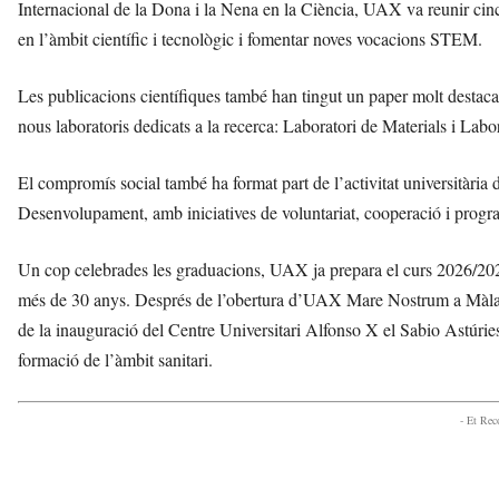
Internacional de la Dona i la Nena en la Ciència, UAX va reunir cinc d
en l’àmbit científic i tecnològic i fomentar noves vocacions STEM.
Les publicacions científiques també han tingut un paper molt destac
nous laboratoris dedicats a la recerca: Laboratori de Materials i Labo
El compromís social també ha format part de l’activitat universitària 
Desenvolupament, amb iniciatives de voluntariat, cooperació i program
Un cop celebrades les graduacions, UAX ja prepara el curs 2026/2027
més de 30 anys. Després de l’obertura d’UAX Mare Nostrum a Màlaga
de la inauguració del Centre Universitari Alfonso X el Sabio Astúries,
formació de l’àmbit sanitari.
- Et Re