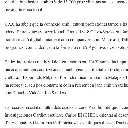
veterinària pràctica, amb més de 15.000 procediments anuals i tecnolo
prestigi internacional.
UAX ha afegit que la connexió amb l’entorn professional també s’ha r
líders. Entre aquestes, acords amb Cremades & Calvo-Sotelo en l’àmbit 
transformació digital juntament amb companyies com Microsoft, Tel
programes, com el dedicat a la formació en IA Agentiva, desenvol
En les indústries creatives i de l’entreteniment, UAX també ha impu
música, continguts audiovisuals i intel·ligència artificial aplicada,
Cultura, l’Esport, els Mitjans i l’Entreteniment (impartit a Màlaga
ha reforçat el seu posicionament com a referent en jazz amb un exclusi
com Chucho Valdés i Joe Sanders.
La recerca ha estat un altre dels eixos del curs. Així ho ratifiquen 
Investigaciones Cardiovasculares Carlos III (CNIC), orientat al des
d’investigadors i la promoció d’iniciatives científiques d’excel·lènci