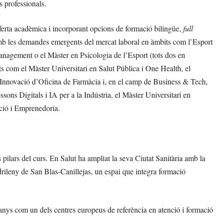
s professionals.
 oferta acadèmica i incorporant opcions de formació bilingüe,
full
mb les demandes emergents del mercat laboral en àmbits com l’Esport
gement o el Màster en Psicologia de l’Esport (tots dos en
ats com el Màster Universitari en Salut Pública i One Health, el
 Innovació d’Oficina de Farmàcia i, en el camp de Business & Tech,
ssons Digitals i IA per a la Indústria, el Màster Universitari en
ació i Emprenedoria.
ls pilars del curs. En Salut ha ampliat la seva Ciutat Sanitària amb la
drileny de San Blas-Canillejas, un espai que integra formació
anys com un dels centres europeus de referència en atenció i formació