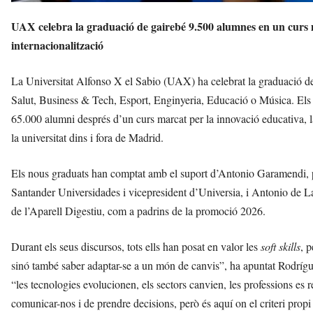
UAX celebra la graduació de gairebé 9.500 alumnes en un curs m
internacionalització
La Universitat Alfonso X el Sabio (UAX) ha celebrat la graduació 
Salut, Business & Tech, Esport, Enginyeria, Educació o Música. Els
65.000 alumni després d’un curs marcat per la innovació educativa, l
la universitat dins i fora de Madrid.
Els nous graduats han comptat amb el suport d’Antonio Garamendi, p
Santander Universidades i vicepresident d’Universia, i Antonio de La
de l’Aparell Digestiu, com a padrins de la promoció 2026.
Durant els seus discursos, tots ells han posat en valor les
soft skills
, 
sinó també saber adaptar-se a un món de canvis”, ha apuntat Rodrígu
“les tecnologies evolucionen, els sectors canvien, les professions es r
comunicar-nos i de prendre decisions, però és aquí on el criteri prop