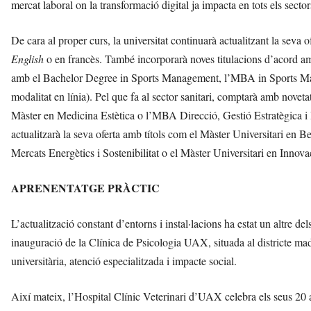
mercat laboral on la transformació digital ja impacta en tots els sector
De cara al proper curs, la universitat continuarà actualitzant la seva
English
o en francès. També incorporarà noves titulacions d’acord a
amb el Bachelor Degree in Sports Management, l’MBA in Sports Mana
modalitat en línia). Pel que fa al sector sanitari, comptarà amb novet
Màster en Medicina Estètica o l’MBA Direcció, Gestió Estratègica i
actualitzarà la seva oferta amb títols com el Màster Universitari en Be
Mercats Energètics i Sostenibilitat o el Màster Universitari en Innov
APRENENTATGE PRÀCTIC
L’actualització constant d’entorns i instal·lacions ha estat un altre de
inauguració de la Clínica de Psicologia UAX, situada al districte ma
universitària, atenció especialitzada i impacte social.
Així mateix, l’Hospital Clínic Veterinari d’UAX celebra els seus 20 