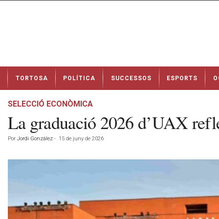
N
TORTOSA
POLÍTICA
SUCCESSOS
ESPORTS
O
o
t
í
SELECCIÓ ECONÒMICA
c
La graduació 2026 d’UAX reflect
i
e
Por
Jordi González
-
15 de juny de 2026
s
d
e
T
o
r
t
o