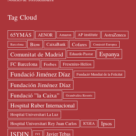
Tag Cloud
65YMÁS
AENOR
AstraZeneca
AP institute
Amazon
Biow
Cofares
CaixaBank
Barcelona
Comissió Europea
Espanya
Comunitat de Madrid
Eduardo Pastor
FC Barcelona
Forbes
Fresenius-Helios
Fundació Jiménez Díaz
Fundació Mundial de la Felicitat
Fundación Jiménez Díaz
Fundació ”la Caixa”
Grandvalira Resorts
Hospital Ruber Internacional
Hospital Universitari La Luz
Ipsos
Hospital Universitari Rey Juan Carlos
ICGEA
ISDIN
Javier Tebas
IVI