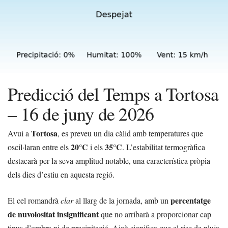
Predicció del Temps a Tortosa
– 16 de juny de 2026
Tortosa
Avui a
, es preveu un dia càlid amb temperatures que
20°C
35°C
oscil·laran entre els
i els
. L’estabilitat termogràfica
destacarà per la seva amplitud notable, una característica pròpia
dels dies d’estiu en aquesta regió.
percentatge
El cel romandrà
clar
al llarg de la jornada, amb un
de nuvolositat insignificant
que no arribarà a proporcionar cap
tipus d’ombra ni de precipitació. Això significa que el risc de pluja