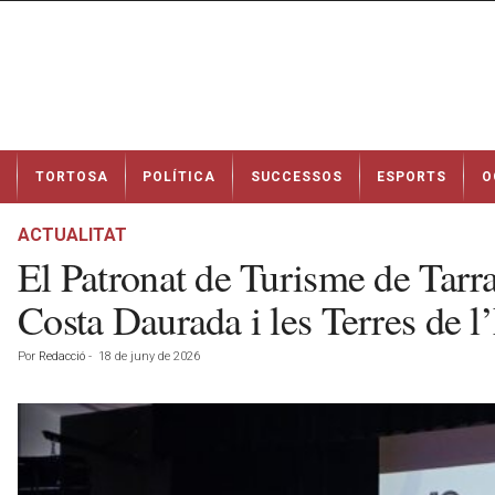
N
TORTOSA
POLÍTICA
SUCCESSOS
ESPORTS
O
o
t
í
ACTUALITAT
c
El Patronat de Turisme de Tarrag
i
e
Costa Daurada i les Terres de l
s
d
Por
Redacció
-
18 de juny de 2026
e
T
o
r
t
o