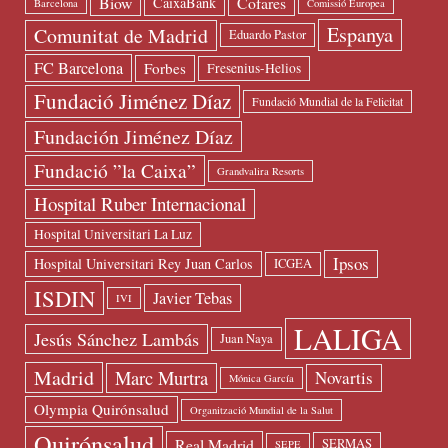
Biow
Cofares
CaixaBank
Barcelona
Comissió Europea
Espanya
Comunitat de Madrid
Eduardo Pastor
FC Barcelona
Forbes
Fresenius-Helios
Fundació Jiménez Díaz
Fundació Mundial de la Felicitat
Fundación Jiménez Díaz
Fundació ”la Caixa”
Grandvalira Resorts
Hospital Ruber Internacional
Hospital Universitari La Luz
Ipsos
Hospital Universitari Rey Juan Carlos
ICGEA
ISDIN
Javier Tebas
IVI
LALIGA
Jesús Sánchez Lambás
Juan Naya
Madrid
Marc Murtra
Novartis
Mónica García
Olympia Quirónsalud
Organització Mundial de la Salut
Quirónsalud
Real Madrid
SERMAS
SEPE