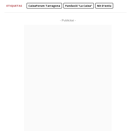
ETIQUETAS
CaixaForum Tarragona
Fundació ”la Caixa”
Nit D’estiu
- Publicitat -