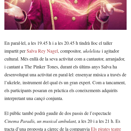
En paral·lel, a les 19.45 h i a les 20.45 h tindrà lloc el taller
impartit per
Salva Rey Nagel
, compositor,
ukelelista
i agitador
cultural. Més enllà de la seva activitat com a cantautor, arranjador,
i cantant a The Pinker Tones, durant els últims anys Salva ha
desenvolupat una activitat en paral·lel: ensenyar música a través de
l’ukelele, instrument del qual és un gran expert. Com a tancament,
els participants posaran en pràctica els coneixements adquirits
interpretant una cançó conjunta.
El públic també podrà gaudir de dos passis de l’espectacle
Cinema Paradís, un musical ambulant,
a les 20 i a les 21 h. Es
tracta d’una proposta a càrrec de la companyia
Els pirates teatre