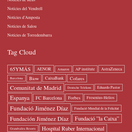
Notícies del Vendrell
Notícies d’Amposta
Notícies de Salou
Notícies de Torredembarra
Tag Cloud
65YMÁS
AENOR
AstraZeneca
AP institute
Amazon
Biow
Cofares
CaixaBank
Barcelona
Comunitat de Madrid
Eduardo Pastor
Deutsche Telekom
Espanya
FC Barcelona
Forbes
Fresenius-Helios
Fundació Jiménez Díaz
Fundació Mundial de la Felicitat
Fundación Jiménez Díaz
Fundació ”la Caixa”
Hospital Ruber Internacional
Grandvalira Resorts