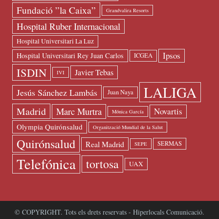
Fundació ”la Caixa”
Grandvalira Resorts
Hospital Ruber Internacional
Hospital Universitari La Luz
Ipsos
Hospital Universitari Rey Juan Carlos
ICGEA
ISDIN
Javier Tebas
IVI
LALIGA
Jesús Sánchez Lambás
Juan Naya
Madrid
Marc Murtra
Novartis
Mónica García
Olympia Quirónsalud
Organització Mundial de la Salut
Quirónsalud
Real Madrid
SERMAS
SEPE
Telefónica
tortosa
UAX
© COPYRIGHT. Tots els drets reservats - Hiperlocals Comunicació.