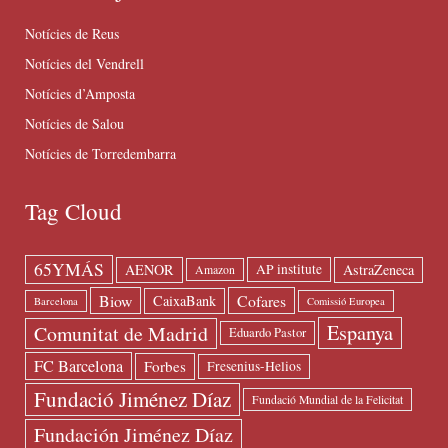
Notícies de Reus
Notícies del Vendrell
Notícies d’Amposta
Notícies de Salou
Notícies de Torredembarra
Tag Cloud
65YMÁS
AENOR
AstraZeneca
AP institute
Amazon
Biow
Cofares
CaixaBank
Barcelona
Comissió Europea
Espanya
Comunitat de Madrid
Eduardo Pastor
FC Barcelona
Forbes
Fresenius-Helios
Fundació Jiménez Díaz
Fundació Mundial de la Felicitat
Fundación Jiménez Díaz