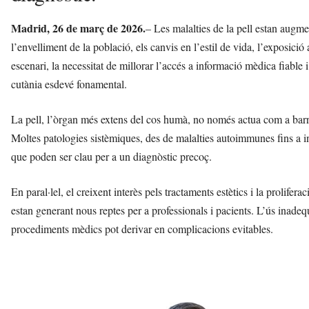
s
a
Madrid, 26 de març de 2026.
– Les malalties de la pell estan augm
a
l’envelliment de la població, els canvis en l’estil de vida, l’exposici
v
escenari, la necessitat de millorar l’accés a informació mèdica fiable
u
i
cutània esdevé fonamental.
La pell, l’òrgan més extens del cos humà, no només actua com a barrer
Moltes patologies sistèmiques, des de malalties autoimmunes fins a i
que poden ser clau per a un diagnòstic precoç.
En paral·lel, el creixent interès pels tractaments estètics i la proli
estan generant nous reptes per a professionals i pacients. L’ús inade
procediments mèdics pot derivar en complicacions evitables.