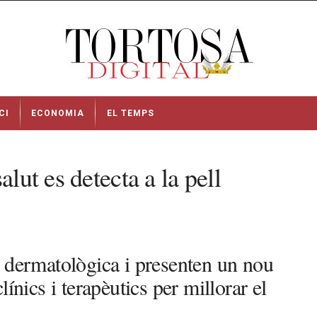
CI
ECONOMIA
EL TEMPS
lut es detecta a la pell
ó dermatològica i presenten un nou
ínics i terapèutics per millorar el