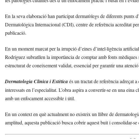
les patologies cutànies des d’un enfocament pràctic i basat en l’evidèn
En la seva elaboració han participat dermatòlegs de diferents punts 
Dermatológica Internacional (CDI), centre de referència acreditat per 
publicació.
En un moment marcat per la irrupció d’eines d’intel·ligència artificia
Rodríguez subratllen la importància de comptar amb fonts mèdiques 
estructurat de coneixement validat, essencial per garantir una atenció 
Dermatologia Clínica i Estètica
és un tractat de referència adreçat a
interessats en l’especialitat. L’obra aspira a convertir-se en una eina c
amb un enfocament accessible i útil.
En un context en què actualment no existeix un llibre de dermatologia 
amplitud, aquesta publicació busca cobrir aquest buit i consolidar-s