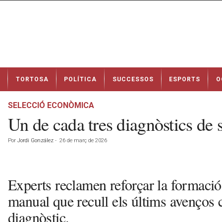
N
TORTOSA
POLÍTICA
SUCCESSOS
ESPORTS
O
o
t
í
SELECCIÓ ECONÒMICA
c
Un de cada tres diagnòstics de sa
i
e
Por
Jordi González
-
26 de març de 2026
s
d
e
T
Experts reclamen reforçar la formaci
o
manual que recull els últims avenços cl
r
t
diagnòstic.
o