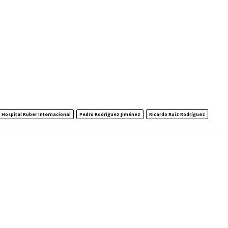
Hospital Ruber Internacional
Pedro Rodríguez Jiménez
Ricardo Ruiz Rodríguez