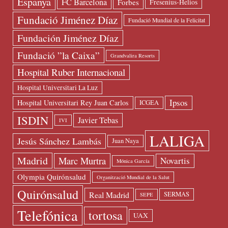
Espanya
FC Barcelona
Forbes
Fresenius-Helios
Fundació Jiménez Díaz
Fundació Mundial de la Felicitat
Fundación Jiménez Díaz
Fundació ”la Caixa”
Grandvalira Resorts
Hospital Ruber Internacional
Hospital Universitari La Luz
Ipsos
Hospital Universitari Rey Juan Carlos
ICGEA
ISDIN
Javier Tebas
IVI
LALIGA
Jesús Sánchez Lambás
Juan Naya
Madrid
Marc Murtra
Novartis
Mónica García
Olympia Quirónsalud
Organització Mundial de la Salut
Quirónsalud
Real Madrid
SERMAS
SEPE
Telefónica
tortosa
UAX