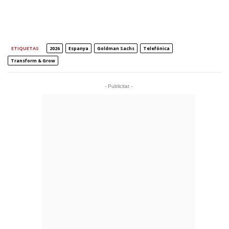
ETIQUETAS
2026
Espanya
Goldman Sachs
Telefónica
Transform & Grow
- Publicitat -