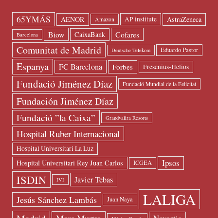
65YMÁS
AENOR
AstraZeneca
AP institute
Amazon
Biow
Cofares
CaixaBank
Barcelona
Comunitat de Madrid
Eduardo Pastor
Deutsche Telekom
Espanya
FC Barcelona
Forbes
Fresenius-Helios
Fundació Jiménez Díaz
Fundació Mundial de la Felicitat
Fundación Jiménez Díaz
Fundació ”la Caixa”
Grandvalira Resorts
Hospital Ruber Internacional
Hospital Universitari La Luz
Ipsos
Hospital Universitari Rey Juan Carlos
ICGEA
ISDIN
Javier Tebas
IVI
LALIGA
Jesús Sánchez Lambás
Juan Naya