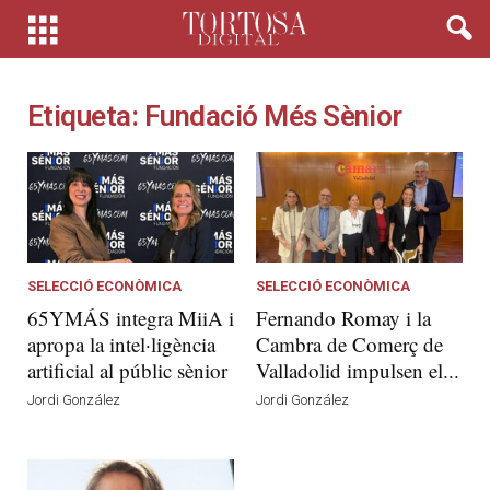
Etiqueta: Fundació Més Sènior
SELECCIÓ ECONÒMICA
SELECCIÓ ECONÒMICA
65YMÁS integra MiiA i
Fernando Romay i la
apropa la intel·ligència
Cambra de Comerç de
artificial al públic sènior
Valladolid impulsen el...
Jordi González
Jordi González