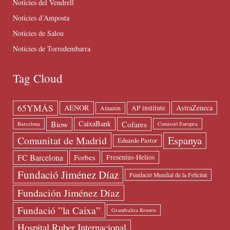
Notícies del Vendrell
Notícies d’Amposta
Notícies de Salou
Notícies de Torredembarra
Tag Cloud
65YMÁS
AENOR
AstraZeneca
AP institute
Amazon
Biow
Cofares
CaixaBank
Barcelona
Comissió Europea
Espanya
Comunitat de Madrid
Eduardo Pastor
FC Barcelona
Forbes
Fresenius-Helios
Fundació Jiménez Díaz
Fundació Mundial de la Felicitat
Fundación Jiménez Díaz
Fundació ”la Caixa”
Grandvalira Resorts
Hospital Ruber Internacional