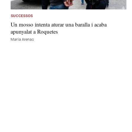
s
a
a
SUCCESSOS
v
Un mosso intenta aturar una baralla i acaba
u
apunyalat a Roquetes
i
María Arenas