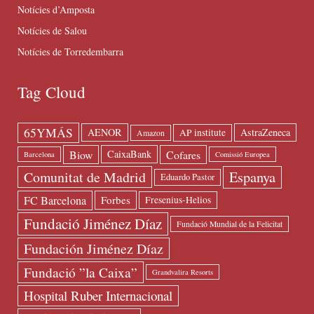
Notícies d’Amposta
Notícies de Salou
Notícies de Torredembarra
Tag Cloud
65YMÁS
AENOR
AstraZeneca
AP institute
Amazon
Biow
Cofares
CaixaBank
Barcelona
Comissió Europea
Espanya
Comunitat de Madrid
Eduardo Pastor
FC Barcelona
Forbes
Fresenius-Helios
Fundació Jiménez Díaz
Fundació Mundial de la Felicitat
Fundación Jiménez Díaz
Fundació ”la Caixa”
Grandvalira Resorts
Hospital Ruber Internacional