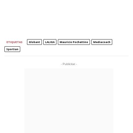
ETIQUETAS
Globant
LALIGA
Mauricio Pochettino
Mediacoach
Sportian
- Publicitat -