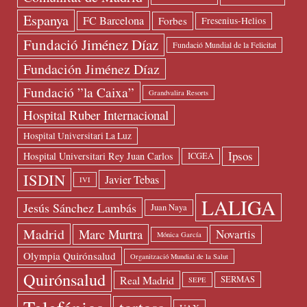
Espanya
FC Barcelona
Forbes
Fresenius-Helios
Fundació Jiménez Díaz
Fundació Mundial de la Felicitat
Fundación Jiménez Díaz
Fundació ”la Caixa”
Grandvalira Resorts
Hospital Ruber Internacional
Hospital Universitari La Luz
Ipsos
Hospital Universitari Rey Juan Carlos
ICGEA
ISDIN
Javier Tebas
IVI
LALIGA
Jesús Sánchez Lambás
Juan Naya
Madrid
Marc Murtra
Novartis
Mónica García
Olympia Quirónsalud
Organització Mundial de la Salut
Quirónsalud
Real Madrid
SERMAS
SEPE