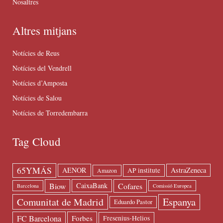
Nosaltres
Altres mitjans
Notícies de Reus
Notícies del Vendrell
Notícies d’Amposta
Notícies de Salou
Notícies de Torredembarra
Tag Cloud
65YMÁS
AENOR
AstraZeneca
AP institute
Amazon
Biow
Cofares
CaixaBank
Barcelona
Comissió Europea
Espanya
Comunitat de Madrid
Eduardo Pastor
FC Barcelona
Forbes
Fresenius-Helios