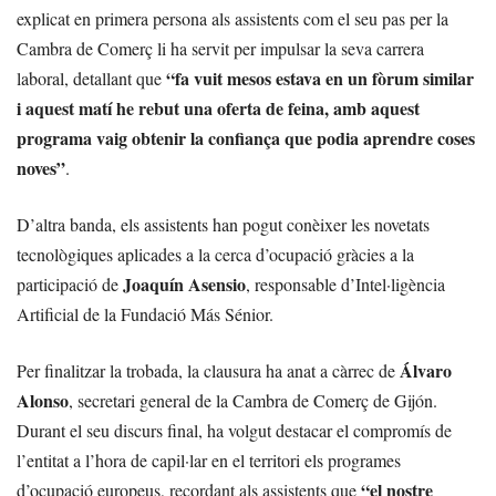
explicat en primera persona als assistents com el seu pas per la
Cambra de Comerç li ha servit per impulsar la seva carrera
“fa vuit mesos estava en un fòrum similar
laboral, detallant que
i aquest matí he rebut una oferta de feina, amb aquest
programa vaig obtenir la confiança que podia aprendre coses
noves”
.
D’altra banda, els assistents han pogut conèixer les novetats
tecnològiques aplicades a la cerca d’ocupació gràcies a la
Joaquín Asensio
participació de
, responsable d’Intel·ligència
Artificial de la Fundació Más Sénior.
Álvaro
Per finalitzar la trobada, la clausura ha anat a càrrec de
Alonso
, secretari general de la Cambra de Comerç de Gijón.
Durant el seu discurs final, ha volgut destacar el compromís de
l’entitat a l’hora de capil·lar en el territori els programes
“el nostre
d’ocupació europeus, recordant als assistents que