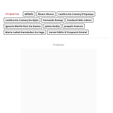
ETIQUETAS
65YMÁS
Álvaro Alonso
Cambra De Comerç D’Espanya
Cambra De Comerç De Gijón
Fernando Romay
Fundació Más Sénior
Ignacio Martín Ruiz De Gauna
Jaime Godoy
Joaquín Asensio
María Isabel Hernández De Vega
Servei Públic D’Ocupació Estatal
- Publicitat -