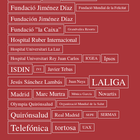
Fundació Jiménez Díaz
Fundació Mundial de la Felicitat
Fundación Jiménez Díaz
Fundació ”la Caixa”
Grandvalira Resorts
Hospital Ruber Internacional
Hospital Universitari La Luz
Ipsos
Hospital Universitari Rey Juan Carlos
ICGEA
ISDIN
Javier Tebas
IVI
LALIGA
Jesús Sánchez Lambás
Juan Naya
Madrid
Marc Murtra
Novartis
Mónica García
Olympia Quirónsalud
Organització Mundial de la Salut
Quirónsalud
Real Madrid
SERMAS
SEPE
Telefónica
tortosa
UAX