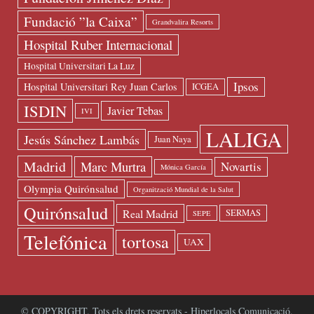
Fundació ”la Caixa”
Grandvalira Resorts
Hospital Ruber Internacional
Hospital Universitari La Luz
Ipsos
Hospital Universitari Rey Juan Carlos
ICGEA
ISDIN
Javier Tebas
IVI
LALIGA
Jesús Sánchez Lambás
Juan Naya
Madrid
Marc Murtra
Novartis
Mónica García
Olympia Quirónsalud
Organització Mundial de la Salut
Quirónsalud
Real Madrid
SERMAS
SEPE
Telefónica
tortosa
UAX
© COPYRIGHT. Tots els drets reservats - Hiperlocals Comunicació.