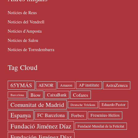
Notícies de Reus
Notícies del Vendrell
Notícies d’Amposta
Notícies de Salou
Notícies de Torredembarra
Tag Cloud
65YMÁS
AENOR
AstraZeneca
AP institute
Amazon
Biow
Cofares
CaixaBank
Barcelona
Comunitat de Madrid
Eduardo Pastor
Deutsche Telekom
Espanya
FC Barcelona
Forbes
Fresenius-Helios
Fundació Jiménez Díaz
Fundació Mundial de la Felicitat
Fundación Jiménez Díaz