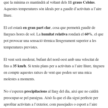
11 graus Celsius
que la mínima es mantindrà al voltant dels
.
Aquestes temperatures són ideals per a gaudir d’activitats a l’aire
lliure.
en gran part clar
El cel estarà
, cosa que permetrà gaudir de
humitat relativa
60%
llargues hores de sol. La
rondarà el
, el que
pot provocar una sensació tèrmica lleugerament superior a les
temperatures previstes.
El vent serà moderat, bufant del nord-oest amb una velocitat de
35 km/h
fins a
. Si teniu plans per a activitats a l’aire lliure, tingueu
en compte aquestes ratxes de vent que poden ser una mica
molestes a moments.
precipitacions
No s’esperen
al llarg del dia, així que no caldrà
preocupar-se pel paraigua. Això fa que el dia sigui perfecte per
aprofitar activitats a l’exterior, com passejades o esport a l’aire