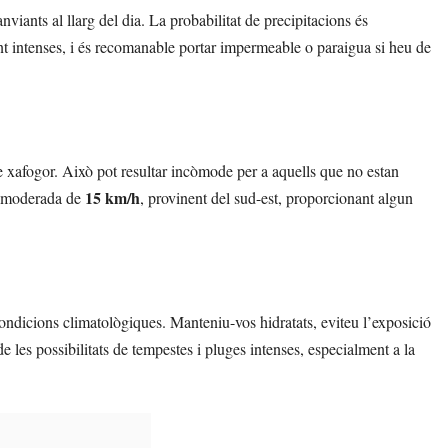
iants al llarg del dia. La probabilitat de precipitacions és
t intenses, i és recomanable portar impermeable o paraigua si heu de
e xafogor. Això pot resultar incòmode per a aquells que no estan
15 km/h
at moderada de
, provinent del sud-est, proporcionant algun
ndicions climatològiques. Manteniu-vos hidratats, eviteu l’exposició
e les possibilitats de tempestes i pluges intenses, especialment a la