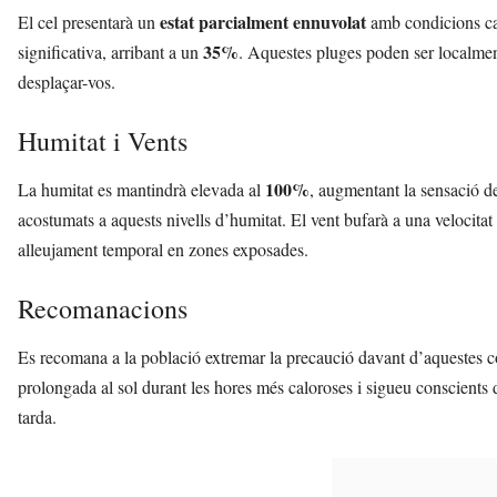
estat parcialment ennuvolat
El cel presentarà un
amb condicions canv
35%
significativa, arribant a un
. Aquestes pluges poden ser localmen
desplaçar-vos.
Humitat i Vents
100%
La humitat es mantindrà elevada al
, augmentant la sensació d
acostumats a aquests nivells d’humitat. El vent bufarà a una velocit
alleujament temporal en zones exposades.
Recomanacions
Es recomana a la població extremar la precaució davant d’aquestes co
prolongada al sol durant les hores més caloroses i sigueu conscients d
tarda.