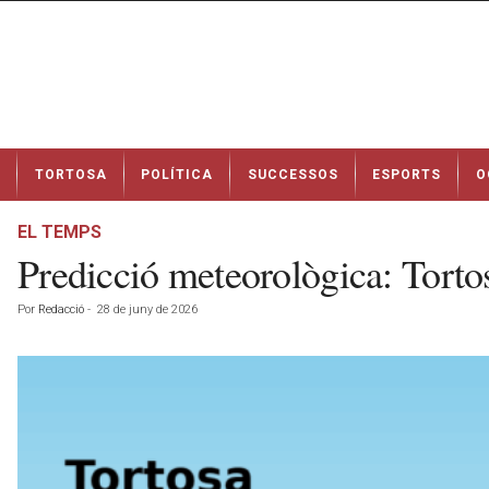
N
TORTOSA
POLÍTICA
SUCCESSOS
ESPORTS
O
o
t
í
EL TEMPS
c
Predicció meteorològica: Torto
i
e
Por
Redacció
-
28 de juny de 2026
s
d
e
T
o
r
t
o