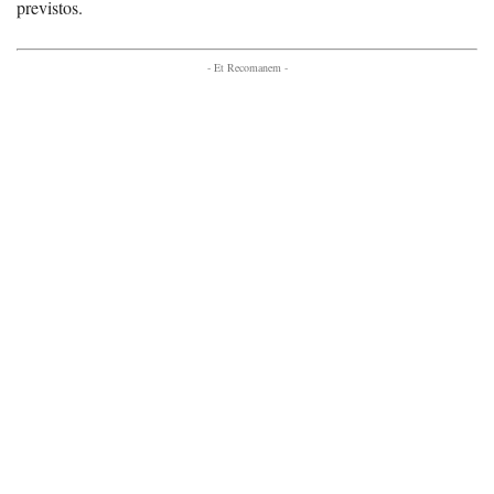
previstos.
- Et Recomanem -