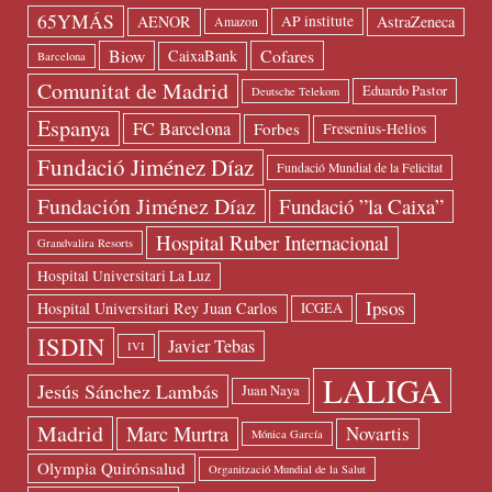
65YMÁS
AENOR
AstraZeneca
AP institute
Amazon
Biow
Cofares
CaixaBank
Barcelona
Comunitat de Madrid
Eduardo Pastor
Deutsche Telekom
Espanya
FC Barcelona
Forbes
Fresenius-Helios
Fundació Jiménez Díaz
Fundació Mundial de la Felicitat
Fundación Jiménez Díaz
Fundació ”la Caixa”
Hospital Ruber Internacional
Grandvalira Resorts
Hospital Universitari La Luz
Ipsos
Hospital Universitari Rey Juan Carlos
ICGEA
ISDIN
Javier Tebas
IVI
LALIGA
Jesús Sánchez Lambás
Juan Naya
Madrid
Marc Murtra
Novartis
Mónica García
Olympia Quirónsalud
Organització Mundial de la Salut