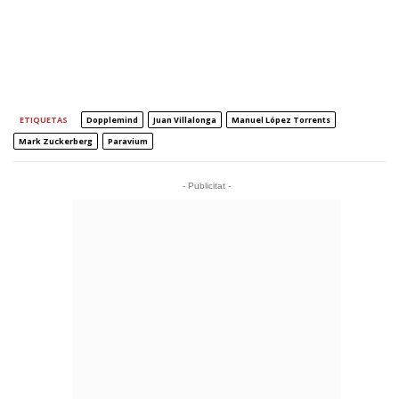
ETIQUETAS
Dopplemind
Juan Villalonga
Manuel López Torrents
Mark Zuckerberg
Paravium
- Publicitat -