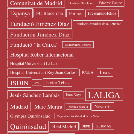
Comunitat de Madrid
Eduardo Pastor
Deutsche Telekom
Espanya
FC Barcelona
Forbes
Fresenius-Helios
Fundació Jiménez Díaz
Fundació Mundial de la Felicitat
Fundación Jiménez Díaz
Fundació ”la Caixa”
Grandvalira Resorts
Hospital Ruber Internacional
Hospital Universitari La Luz
Ipsos
Hospital Universitari Rey Juan Carlos
ICGEA
ISDIN
Javier Tebas
IVI
LALIGA
Jesús Sánchez Lambás
Juan Naya
Madrid
Marc Murtra
Novartis
Mónica García
Olympia Quirónsalud
Organització Mundial de la Salut
Quirónsalud
Real Madrid
SERMAS
SEPE