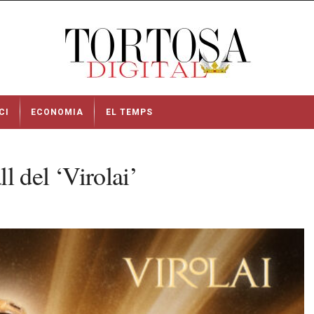
CI
ECONOMIA
EL TEMPS
l del ‘Virolai’