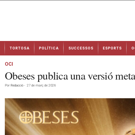
N
TORTOSA
POLÍTICA
SUCCESSOS
ESPORTS
O
o
t
í
OCI
c
Obeses publica una versió metal
i
e
Por
Redacció
-
27 de març de 2026
s
d
e
T
o
r
t
o