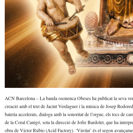
ACN Barcelona – La banda osonenca Obeses ha publicat la seva versi
creació amb el text de Jacint Verdaguer i la música de Josep Rodoreda.
bateria accelerats, dialoga amb la sonoritat de l’orgue, els tocs de c
de la Coral Canigó, sota la direcció de Jofre Bardolet, que ha interp
obra de Víctor Rubio (Acid Factory). ‘Virolai’ és el segon avançame