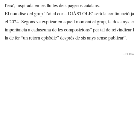
l’era’, inspirada en les lluites dels pagesos catalans.
El nou disc del grup ‘l’ai al cor – DIÀSTOLE’ serà la continuació j
el 2024. Segons va explicar en aquell moment el grup, fa dos anys, el
importància a cadascuna de les composicions” per tal de reivindicar
la de fer “un retorn episòdic” després de sis anys sense publicar”.
- Et Re