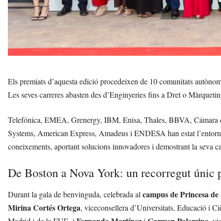
Els premiats d’aquesta edició procedeixen de 10 comunitats autònomes 
Les seves carreres abasten des d’Enginyeries fins a Dret o Màrqueting, 
Telefónica, EMEA, Grenergy, IBM, Enisa, Thales, BBVA, Cámara d
Systems, American Express, Amadeus i ENDESA han estat l’entorn fo
coneixements, aportant solucions innovadores i demostrant la seva cap
De Boston a Nova York: un recorregut únic pe
campus de Princesa de 
Durant la gala de benvinguda, celebrada al
Mirina Cortés Ortega
, viceconsellera d’Universitats, Educació i C
Fernando Martínez
Carmen Palomino
Madrid i de la FUE, i
i
, v