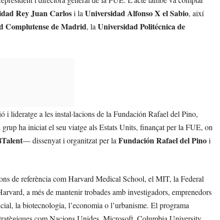
idad Rey Juan Carlos
Universidad Alfonso X el Sabio
i la
, així
ad Complutense de Madrid
Universidad Politécnica de
, la
 i lideratge a les instal·lacions de la Fundación Rafael del Pino,
grup ha iniciat el seu viatge als Estats Units, finançat per la FUE, on
4Talent
Fundación Rafael del Pino
— dissenyat i organitzat per la
i
ucions de referència com Harvard Medical School, el MIT, la Federal
arvard, a més de mantenir trobades amb investigadors, emprenedors
tificial, la biotecnologia, l’economia o l’urbanisme. El programa
estratègiques com Nacions Unides, Microsoft, Columbia University,