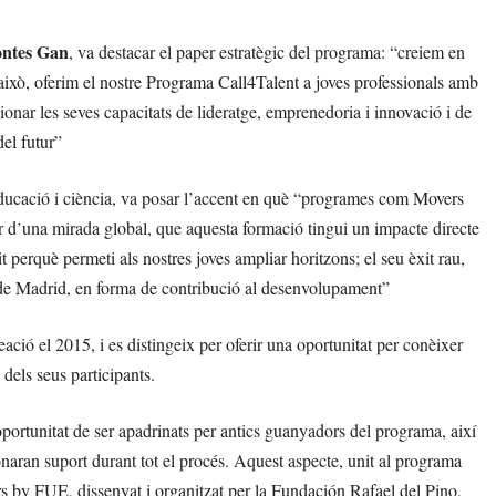
ontes Gan
, va destacar el paper estratègic del programa: “creiem en
 això, oferim el nostre Programa Call4Talent a joves professionals amb
onar les seves capacitats de lideratge, emprenedoria i innovació i de
del futur”
 educació i ciència, va posar l’accent en què “programes com Movers
r d’una mirada global, que aquesta formació tingui un impacte directe
t perquè permeti als nostres joves ampliar horitzons; el seu èxit rau,
t de Madrid, en forma de contribució al desenvolupament”
ció el 2015, i es distingeix per oferir una oportunitat per conèixer
dels seus participants.
portunitat de ser apadrinats per antics guanyadors del programa, així
naran suport durant tot el procés. Aquest aspecte, unit al programa
rs by FUE, dissenyat i organitzat per la Fundación Rafael del Pino,