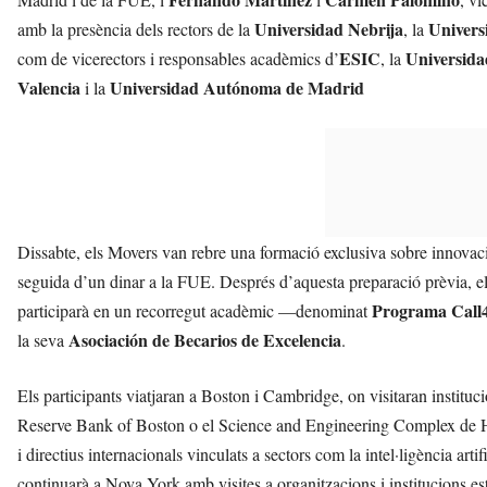
Universidad Nebrija
Univers
amb la presència dels rectors de la
, la
ESIC
Universid
com de vicerectors i responsables acadèmics d’
, la
Valencia
Universidad Autónoma de Madrid
i la
Dissabte, els Movers van rebre una formació exclusiva sobre innovació
seguida d’un dinar a la FUE. Després d’aquesta preparació prèvia, el 
Programa Call
participarà en un recorregut acadèmic —denominat
Asociación de Becarios de Excelencia
la seva
.
Els participants viatjaran a Boston i Cambridge, on visitaran instit
Reserve Bank of Boston o el Science and Engineering Complex de H
i directius internacionals vinculats a sectors com la intel·ligència ar
continuarà a Nova York amb visites a organitzacions i institucions 