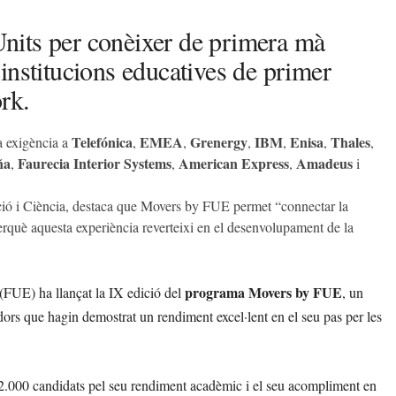
 Units per conèixer de primera mà
institucions educatives de primer
rk.
Telefónica
EMEA
Grenergy
IBM
Enisa
Thales
ta exigència a
,
,
,
,
,
,
ña
Faurecia Interior Systems
American Express
Amadeus
,
,
,
i
ació i Ciència, destaca que Movers by FUE permet “connectar la
erquè aquesta experiència reverteixi en el desenvolupament de la
programa Movers by FUE
FUE) ha llançat la IX edició del
, un
ors que hagin demostrat un rendiment excel·lent en el seu pas per les
de 2.000 candidats pel seu rendiment acadèmic i el seu acompliment en