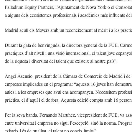
Palladium Equity Partners, l’Ajuntament de Nova York o el Consolat 
a alguns dels ecosistemes professionals i acadèmics més influents de
Madrid acull els Movers amb un reconeixement al mèrit i a les pràcti
Durant la gala de benvinguda, la directora general de la FUE, Carm
pràctiques d’alt nivell i una visió internacional, el talent jove espan
de la riquesa i diversitat del talent que existeix al nostre país”.
Ángel Asensio, president de la Cámara de Comercio de Madrid i de la F
empreses implicades en el programa: “aquests 16 joves han demostrat q
aules i a les empreses que avui ens acompanyen. Necessitem professi
pràctica, el d’aquí i el de fora. Aquesta edició compta amb 16 person
Per la seva banda, Fernando Martínez, vicepresident de FUE, va ass
entre universitat i empresa no sigui l’excepció, sinó la norma. Prog
existeix i és de qualitat, el talent no coneix límits”