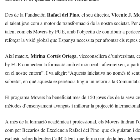
Rafael del Pino
Vicente J. M
Des de la Fundación
, el seu director,
el talent jove com a motor de transformació de la nostra societat. Per
talent com els Movers by FUE, amb l’objectiu de contribuir a perfecci
reforçar la visió global que Espanya necessita per afrontar els reptes 
Mirina Cortés Ortega
Així mateix,
, viceconsellera d’universitats,
by FUE connecten la formació amb el món real i afavoreixen, a parti
en el nostre entorn”. I va afegir: “Aquesta iniciativa no només té senti
sobretot, en què aquesta experiència tingui un retorn a la Comunita
El programa Movers ha beneficiat més de 150 joves des de la seva crea
mètodes d’ensenyament avançats i millorar la projecció internacional 
A més de la formació acadèmica i professional, els Movers tindran l’o
com per Becarios de Excelencia Rafael del Pino, que els guiaran i do
exclusiu sobre lideratge Call4Talent, que forma part de la beca Move