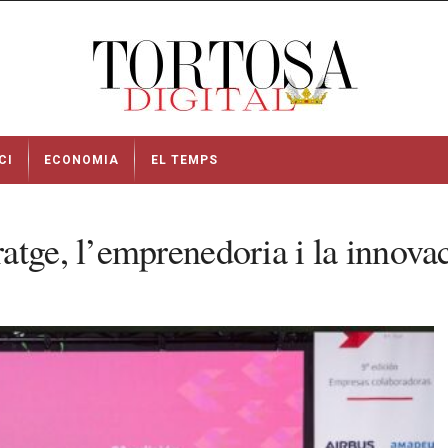
CI
ECONOMIA
EL TEMPS
tge, l’emprenedoria i la innovac