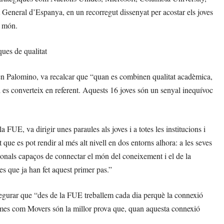
General d’Espanya, en un recorregut dissenyat per acostar els joves
l món.
ques de qualitat
en Palomino, va recalcar que “quan es combinen qualitat acadèmica,
yol es converteix en referent. Aquests 16 joves són un senyal inequívoc
UE, va dirigir unes paraules als joves i a totes les institucions i
ue es pot rendir al més alt nivell en dos entorns alhora: a les seves
onals capaços de connectar el món del coneixement i el de la
es que ja han fet aquest primer pas.”
egurar que “des de la FUE treballem cada dia perquè la connexió
rames com Movers són la millor prova que, quan aquesta connexió