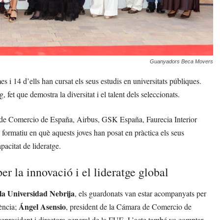
Guanyadors Beca Movers
i 14 d’ells han cursat els seus estudis en universitats públiques.
fet que demostra la diversitat i el talent dels seleccionats.
e Comercio de España, Airbus, GSK España, Faurecia Interior
rmatiu en què aquests joves han posat en pràctica els seus
acitat de lideratge.
r la innovació i el lideratge global
la Universidad Nebrija
, els guardonats van estar acompanyats per
Ángel Asensio
iència;
, president de la Cámara de Comercio de
icepresident i directora general de la FUE. L’acte també va comptar