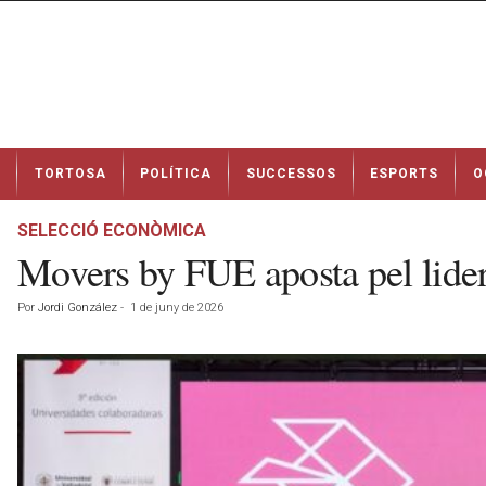
N
TORTOSA
POLÍTICA
SUCCESSOS
ESPORTS
O
o
t
í
SELECCIÓ ECONÒMICA
c
Movers by FUE aposta pel lidera
i
e
Por
Jordi González
-
1 de juny de 2026
s
d
e
T
o
r
t
o