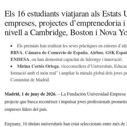
Els 16 estudiants viatjaran als Estats
empreses, projectes d’emprenedoria i 
nivell a Cambridge, Boston i Nova Yo
Els premiats han realitzat les seves pràctiques en entorns d’al
BBVA
Cámara de Comercio de España
Airbus
GSK Espa
,
,
,
ENDESA
, on han demostrat capacitat de lideratge i innovació.
Mirina Cortés Ortega
, viceconsellera d’Universitats, Educ
formació amb el món real” i ampliar la mirada global dels joves p
Comunitat de Madrid.
Madrid, 1 de juny de 2026.
– La Fundación Universidad-Empresa (
projecte que busca reconèixer i impulsar joves professionals prometed
empreses líders del país.
Enguany, 16 titulats universitaris han estat seleccionats entre més 