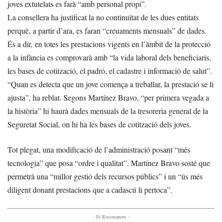
joves extutelats es farà “amb personal propi”.
La consellera ha justificat la no continuïtat de les dues entitats
perquè, a partir d’ara, es faran “creuaments mensuals” de dades.
És a dir, en totes les prestacions vigents en l’àmbit de la protecció
a la infància es comprovarà amb “la vida laboral dels beneficiaris,
les bases de cotització, el padró, el cadastre i informació de salut”.
“Quan es detecta que un jove comença a treballar, la prestació se li
ajusta”, ha reblat. Segons Martínez Bravo, “per primera vegada a
la història” hi haurà dades mensuals de la tresoreria general de la
Seguretat Social, on hi ha les bases de cotització dels joves.
Tot plegat, una modificació de l’administració posant “més
tecnologia” que posa “ordre i qualitat”. Martínez Bravo sosté que
permetrà una “millor gestió dels recursos públics” i un “ús més
diligent donant prestacions que a cadascú li pertoca”.
- Et Recomanem -