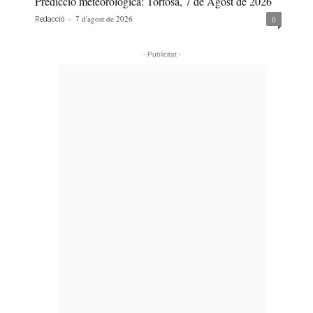
Predicció meteorològica: Tortosa, 7 de Agost de 2026
-
7 d'agost de 2026
0
Redacció
- Publicitat -