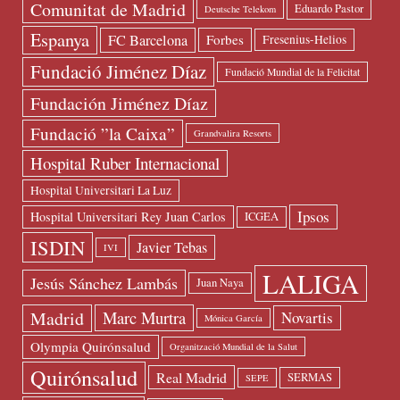
Comunitat de Madrid
Eduardo Pastor
Deutsche Telekom
Espanya
FC Barcelona
Forbes
Fresenius-Helios
Fundació Jiménez Díaz
Fundació Mundial de la Felicitat
Fundación Jiménez Díaz
Fundació ”la Caixa”
Grandvalira Resorts
Hospital Ruber Internacional
Hospital Universitari La Luz
Ipsos
Hospital Universitari Rey Juan Carlos
ICGEA
ISDIN
Javier Tebas
IVI
LALIGA
Jesús Sánchez Lambás
Juan Naya
Madrid
Marc Murtra
Novartis
Mónica García
Olympia Quirónsalud
Organització Mundial de la Salut
Quirónsalud
Real Madrid
SERMAS
SEPE