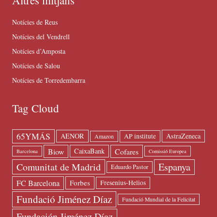
Notícies de Reus
Notícies del Vendrell
Notícies d’Amposta
Notícies de Salou
Notícies de Torredembarra
Tag Cloud
65YMÁS
AENOR
AstraZeneca
AP institute
Amazon
Biow
Cofares
CaixaBank
Barcelona
Comissió Europea
Espanya
Comunitat de Madrid
Eduardo Pastor
FC Barcelona
Forbes
Fresenius-Helios
Fundació Jiménez Díaz
Fundació Mundial de la Felicitat
Fundación Jiménez Díaz