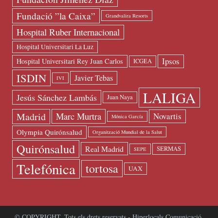
Fundació ”la Caixa”
Grandvalira Resorts
Hospital Ruber Internacional
Hospital Universitari La Luz
Ipsos
Hospital Universitari Rey Juan Carlos
ICGEA
ISDIN
Javier Tebas
IVI
LALIGA
Jesús Sánchez Lambás
Juan Naya
Madrid
Marc Murtra
Novartis
Mónica García
Olympia Quirónsalud
Organització Mundial de la Salut
Quirónsalud
Real Madrid
SERMAS
SEPE
Telefónica
tortosa
UAX
© COPYRIGHT. Tots els drets reservats - Hiperlocals Comunicació.