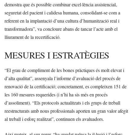
demostra que és possible combinar excel·lència assistencial,
seguretat del pacient i calidesa humana, consolidant-se com a
referent en la implantació d’una cultura d’humanització real i
transformadora”, va concloure abans de tancar l’acte amb el
lliurament de la recertificació.
MESURES I ESTRATÈGIES
“El grau de compliment de les bones pràctiques és molt elevat i
d’alta qualitat”, assenyala l’informe d’avaluació del procés de
renovació de la certificació; concretament, es compleixen 151 de
les 160 mesures requerides (i n’hi ha sis més en procés
d’assoliment). “Els protocols actualitzats i els grups de treball
reestructurats amb nous professionals aporten un gran valor afegit
al treball i esforç realitzat”, continuen els avaluadors.
Així mateix, al seu parer, “ha quedat palesa la il·lusió i l’esforç