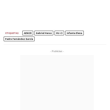
ETIQUETAS
AENOR
Gabriel Heras
HU-CI
Infanta Elena
Pedro Fernández García
- Publicitat -