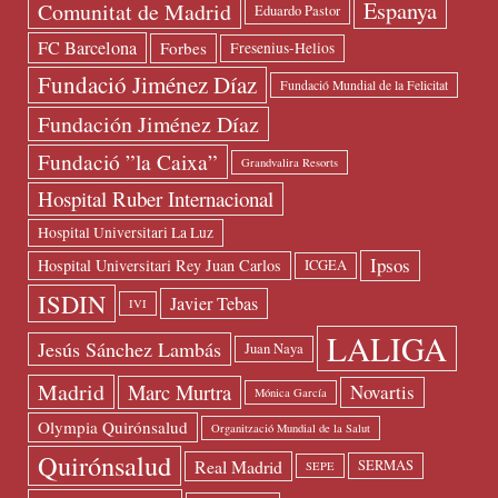
Espanya
Comunitat de Madrid
Eduardo Pastor
FC Barcelona
Forbes
Fresenius-Helios
Fundació Jiménez Díaz
Fundació Mundial de la Felicitat
Fundación Jiménez Díaz
Fundació ”la Caixa”
Grandvalira Resorts
Hospital Ruber Internacional
Hospital Universitari La Luz
Ipsos
Hospital Universitari Rey Juan Carlos
ICGEA
ISDIN
Javier Tebas
IVI
LALIGA
Jesús Sánchez Lambás
Juan Naya
Madrid
Marc Murtra
Novartis
Mónica García
Olympia Quirónsalud
Organització Mundial de la Salut
Quirónsalud
Real Madrid
SERMAS
SEPE