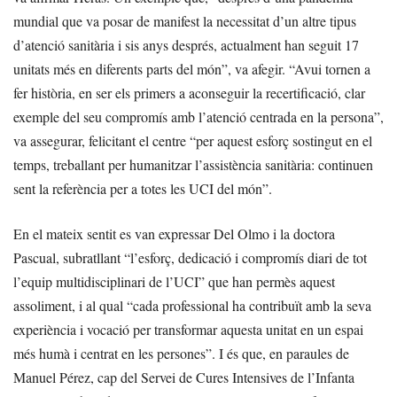
mundial que va posar de manifest la necessitat d’un altre tipus
d’atenció sanitària i sis anys després, actualment han seguit 17
unitats més en diferents parts del món”, va afegir. “Avui tornen a
fer història, en ser els primers a aconseguir la recertificació, clar
exemple del seu compromís amb l’atenció centrada en la persona”,
va assegurar, felicitant el centre “per aquest esforç sostingut en el
temps, treballant per humanitzar l’assistència sanitària: continuen
sent la referència per a totes les UCI del món”.
En el mateix sentit es van expressar Del Olmo i la doctora
Pascual, subratllant “l’esforç, dedicació i compromís diari de tot
l’equip multidisciplinari de l’UCI” que han permès aquest
assoliment, i al qual “cada professional ha contribuït amb la seva
experiència i vocació per transformar aquesta unitat en un espai
més humà i centrat en les persones”. I és que, en paraules de
Manuel Pérez, cap del Servei de Cures Intensives de l’Infanta