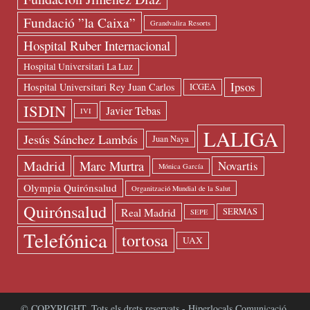
Fundació ”la Caixa”
Grandvalira Resorts
Hospital Ruber Internacional
Hospital Universitari La Luz
Ipsos
Hospital Universitari Rey Juan Carlos
ICGEA
ISDIN
Javier Tebas
IVI
LALIGA
Jesús Sánchez Lambás
Juan Naya
Madrid
Marc Murtra
Novartis
Mónica García
Olympia Quirónsalud
Organització Mundial de la Salut
Quirónsalud
Real Madrid
SERMAS
SEPE
Telefónica
tortosa
UAX
© COPYRIGHT. Tots els drets reservats - Hiperlocals Comunicació.