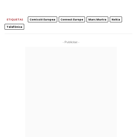
ETIQUETAS
Comissió Europea
Connect Europe
Marc Murtra
Nokia
Telefónica
- Publicitat -