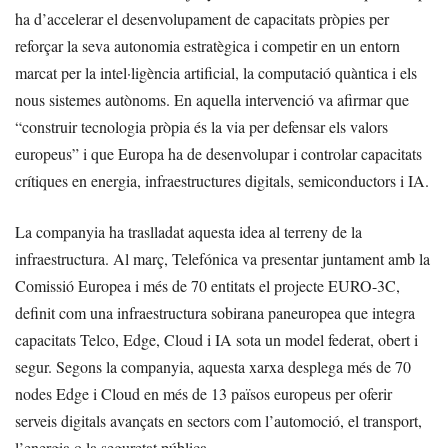
ha d’accelerar el desenvolupament de capacitats pròpies per
reforçar la seva autonomia estratègica i competir en un entorn
marcat per la intel·ligència artificial, la computació quàntica i els
nous sistemes autònoms. En aquella intervenció va afirmar que
“construir tecnologia pròpia és la via per defensar els valors
europeus” i que Europa ha de desenvolupar i controlar capacitats
crítiques en energia, infraestructures digitals, semiconductors i IA.
La companyia ha traslladat aquesta idea al terreny de la
infraestructura. Al març, Telefónica va presentar juntament amb la
Comissió Europea i més de 70 entitats el projecte EURO-3C,
definit com una infraestructura sobirana paneuropea que integra
capacitats Telco, Edge, Cloud i IA sota un model federat, obert i
segur. Segons la companyia, aquesta xarxa desplega més de 70
nodes Edge i Cloud en més de 13 països europeus per oferir
serveis digitals avançats en sectors com l’automoció, el transport,
l’energia o la seguretat pública.