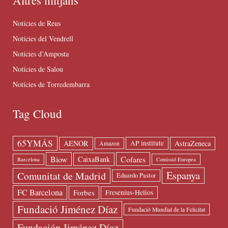
Altres mitjans
Notícies de Reus
Notícies del Vendrell
Notícies d’Amposta
Notícies de Salou
Notícies de Torredembarra
Tag Cloud
65YMÁS
AENOR
AstraZeneca
AP institute
Amazon
Biow
Cofares
CaixaBank
Barcelona
Comissió Europea
Espanya
Comunitat de Madrid
Eduardo Pastor
FC Barcelona
Forbes
Fresenius-Helios
Fundació Jiménez Díaz
Fundació Mundial de la Felicitat
Fundación Jiménez Díaz