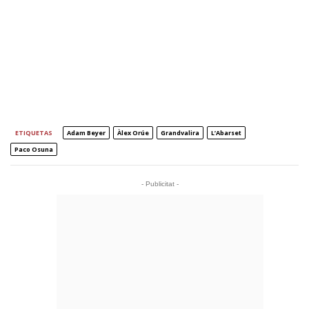
ETIQUETAS
Adam Beyer
Àlex Orúe
Grandvalira
L’Abarset
Paco Osuna
- Publicitat -