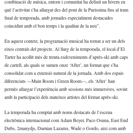
combinació de música, entorn i comunitat ha definit un hivern en
què l’activitat s’ha allargat des del pont de la Puríssima fins al tram
final de temporada, amb jornades especialment destacades
coincidint amb el bon temps i la qualitat de la neu”.
En aquest context, la programació musical ha tornat a ser un dels
eixos centrals del projecte. Al llarg de la temporada, el local d’El
Tarter ha acollit més de trenta esdeveniments d’après-ski amb caps
de cartell, als quals se sumen onze ‘After’, un format que s’ha
consolidat com a extensió natural de la jornada. Amb dos espais
diferenciats —Main Room i Green Room—, els ‘After’ han
permès allargar l’experiència amb sessions més immersives, sovint
amb la participació dels mateixos artistes del format après-ski.
La temporada ha comptat amb noms destacats de l’escena
electrònica internacional com Adam Beyer, Paco Osuna, East End
Dubs, 2manydjs, Damian Lazarus, Wade o Gordo, així com amb