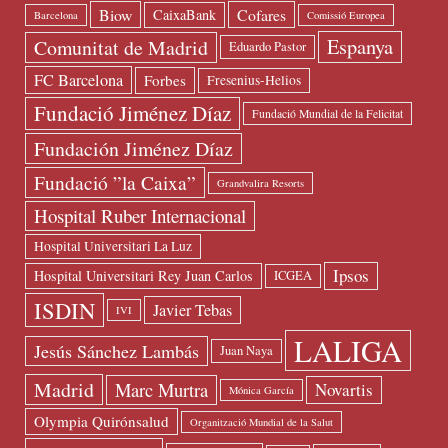
Biow
Cofares
CaixaBank
Barcelona
Comissió Europea
Espanya
Comunitat de Madrid
Eduardo Pastor
FC Barcelona
Forbes
Fresenius-Helios
Fundació Jiménez Díaz
Fundació Mundial de la Felicitat
Fundación Jiménez Díaz
Fundació ”la Caixa”
Grandvalira Resorts
Hospital Ruber Internacional
Hospital Universitari La Luz
Ipsos
Hospital Universitari Rey Juan Carlos
ICGEA
ISDIN
Javier Tebas
IVI
LALIGA
Jesús Sánchez Lambás
Juan Naya
Madrid
Marc Murtra
Novartis
Mónica García
Olympia Quirónsalud
Organització Mundial de la Salut