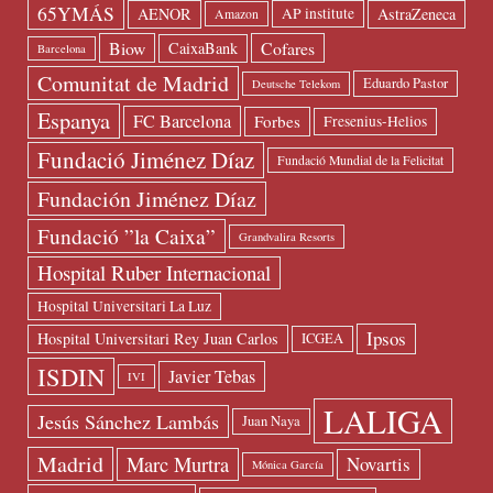
65YMÁS
AENOR
AstraZeneca
AP institute
Amazon
Biow
Cofares
CaixaBank
Barcelona
Comunitat de Madrid
Eduardo Pastor
Deutsche Telekom
Espanya
FC Barcelona
Forbes
Fresenius-Helios
Fundació Jiménez Díaz
Fundació Mundial de la Felicitat
Fundación Jiménez Díaz
Fundació ”la Caixa”
Grandvalira Resorts
Hospital Ruber Internacional
Hospital Universitari La Luz
Ipsos
Hospital Universitari Rey Juan Carlos
ICGEA
ISDIN
Javier Tebas
IVI
LALIGA
Jesús Sánchez Lambás
Juan Naya
Madrid
Marc Murtra
Novartis
Mónica García