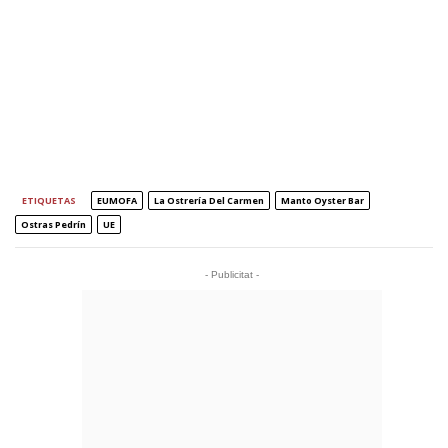
ETIQUETAS
EUMOFA
La Ostrería Del Carmen
Manto Oyster Bar
Ostras Pedrín
UE
- Publicitat -