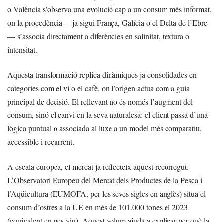
o València s’observa una evolució cap a un consum més informat,
on la procedència —ja sigui França, Galícia o el Delta de l’Ebre
— s’associa directament a diferències en salinitat, textura o
intensitat.
Aquesta transformació replica dinàmiques ja consolidades en
categories com el vi o el cafè, on l’origen actua com a guia
principal de decisió. El rellevant no és només l’augment del
consum, sinó el canvi en la seva naturalesa: el client passa d’una
lògica puntual o associada al luxe a un model més comparatiu,
accessible i recurrent.
A escala europea, el mercat ja reflecteix aquest recorregut.
L’Observatori Europeu del Mercat dels Productes de la Pesca i
l’Aqüicultura (EUMOFA, per les seves sigles en anglès) situa el
consum d’ostres a la UE en més de 101.000 tones el 2023
(equivalent en pes viu). Aquest volum ajuda a explicar per què la