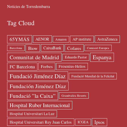
Notícies de Torredembarra
Tag Cloud
65YMÁS
AENOR
AstraZeneca
AP institute
Amazon
Biow
Cofares
CaixaBank
Barcelona
Comissió Europea
Espanya
Comunitat de Madrid
Eduardo Pastor
FC Barcelona
Forbes
Fresenius-Helios
Fundació Jiménez Díaz
Fundació Mundial de la Felicitat
Fundación Jiménez Díaz
Fundació ”la Caixa”
Grandvalira Resorts
Hospital Ruber Internacional
Hospital Universitari La Luz
Ipsos
Hospital Universitari Rey Juan Carlos
ICGEA