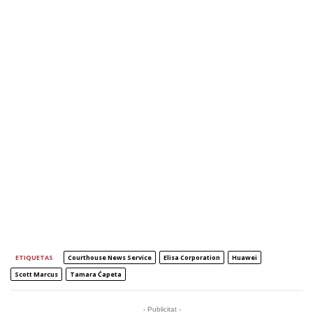
ETIQUETAS
Courthouse News Service
Elisa Corporation
Huawei
Scott Marcus
Tamara Ćapeta
- Publicitat -