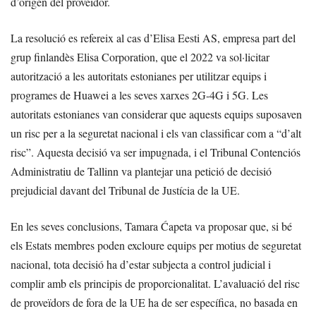
d’origen del proveïdor.
La resolució es refereix al cas d’Elisa Eesti AS, empresa part del
grup finlandès Elisa Corporation, que el 2022 va sol·licitar
autorització a les autoritats estonianes per utilitzar equips i
programes de Huawei a les seves xarxes 2G-4G i 5G. Les
autoritats estonianes van considerar que aquests equips suposaven
un risc per a la seguretat nacional i els van classificar com a “d’alt
risc”. Aquesta decisió va ser impugnada, i el Tribunal Contenciós
Administratiu de Tallinn va plantejar una petició de decisió
prejudicial davant del Tribunal de Justícia de la UE.
En les seves conclusions, Tamara Ćapeta va proposar que, si bé
els Estats membres poden excloure equips per motius de seguretat
nacional, tota decisió ha d’estar subjecta a control judicial i
complir amb els principis de proporcionalitat. L’avaluació del risc
de proveïdors de fora de la UE ha de ser específica, no basada en