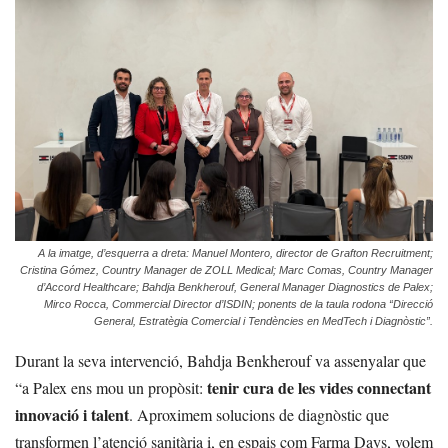
A la imatge, d’esquerra a dreta: Manuel Montero, director de Grafton Recruitment;
Cristina Gómez, Country Manager de ZOLL Medical; Marc Comas, Country Manager
d’Accord Healthcare; Bahdja Benkherouf, General Manager Diagnostics de Palex;
Mirco Rocca, Commercial Director d’ISDIN; ponents de la taula rodona “Direcció
General, Estratègia Comercial i Tendències en MedTech i Diagnòstic”.
Durant la seva intervenció, Bahdja Benkherouf va assenyalar que
tenir cura de les vides connectant
“a Palex ens mou un propòsit:
innovació i talent
. Aproximem solucions de diagnòstic que
transformen l’atenció sanitària i, en espais com Farma Days, volem