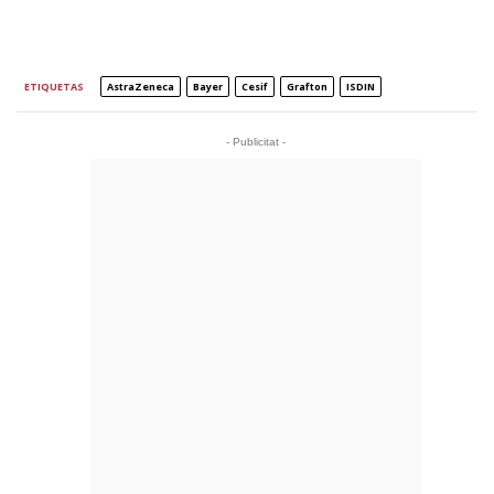
ETIQUETAS
AstraZeneca
Bayer
Cesif
Grafton
ISDIN
- Publicitat -