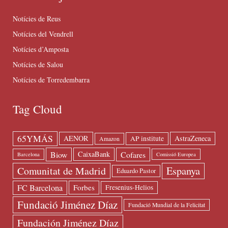
Notícies de Reus
Notícies del Vendrell
Notícies d’Amposta
Notícies de Salou
Notícies de Torredembarra
Tag Cloud
65YMÁS
AENOR
AstraZeneca
AP institute
Amazon
Biow
Cofares
CaixaBank
Barcelona
Comissió Europea
Espanya
Comunitat de Madrid
Eduardo Pastor
FC Barcelona
Forbes
Fresenius-Helios
Fundació Jiménez Díaz
Fundació Mundial de la Felicitat
Fundación Jiménez Díaz