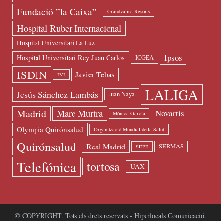
Fundació ”la Caixa”
Grandvalira Resorts
Hospital Ruber Internacional
Hospital Universitari La Luz
Ipsos
Hospital Universitari Rey Juan Carlos
ICGEA
ISDIN
Javier Tebas
IVI
LALIGA
Jesús Sánchez Lambás
Juan Naya
Madrid
Marc Murtra
Novartis
Mónica García
Olympia Quirónsalud
Organització Mundial de la Salut
Quirónsalud
Real Madrid
SERMAS
SEPE
Telefónica
tortosa
UAX
© COPYRIGHT. Tots els drets reservats - Hiperlocals Comunicació.