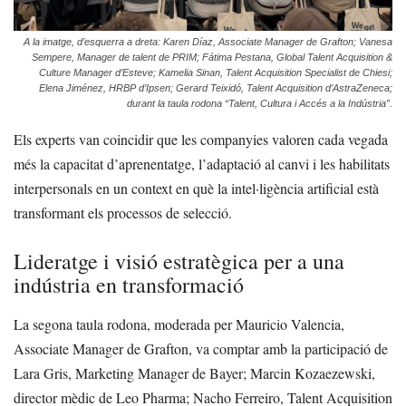
A la imatge, d’esquerra a dreta: Karen Díaz, Associate Manager de Grafton; Vanesa
Sempere, Manager de talent de PRIM; Fátima Pestana, Global Talent Acquisition &
Culture Manager d’Esteve; Kamelia Sinan, Talent Acquisition Specialist de Chiesi;
Elena Jiménez, HRBP d’Ipsen; Gerard Teixidó, Talent Acquisition d’AstraZeneca;
durant la taula rodona “Talent, Cultura i Accés a la Indústria”.
Els experts van coincidir que les companyies valoren cada vegada
més la capacitat d’aprenentatge, l’adaptació al canvi i les habilitats
interpersonals en un context en què la intel·ligència artificial està
transformant els processos de selecció.
Lideratge i visió estratègica per a una
indústria en transformació
La segona taula rodona, moderada per Mauricio Valencia,
Associate Manager de Grafton, va comptar amb la participació de
Lara Gris, Marketing Manager de Bayer; Marcin Kozaezewski,
director mèdic de Leo Pharma; Nacho Ferreiro, Talent Acquisition