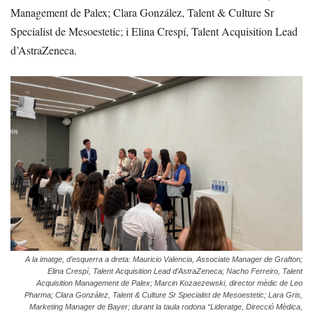
Management de Palex; Clara González, Talent & Culture Sr
Specialist de Mesoestetic; i Elina Crespí, Talent Acquisition Lead
d’AstraZeneca.
A la imatge, d’esquerra a dreta: Mauricio Valencia, Associate Manager de Grafton;
Elina Crespí, Talent Acquisition Lead d’AstraZeneca; Nacho Ferreiro, Talent
Acquisition Management de Palex; Marcin Kozaezewski, director mèdic de Leo
Pharma; Clara González, Talent & Culture Sr Specialist de Mesoestetic; Lara Gris,
Marketing Manager de Bayer; durant la taula rodona “Lideratge, Direcció Mèdica,