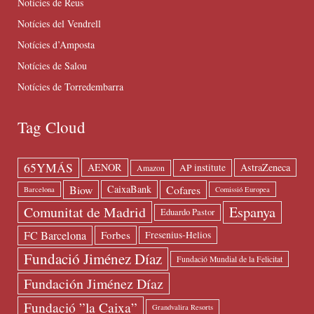
Notícies de Reus
Notícies del Vendrell
Notícies d’Amposta
Notícies de Salou
Notícies de Torredembarra
Tag Cloud
65YMÁS
AENOR
AstraZeneca
AP institute
Amazon
Biow
Cofares
CaixaBank
Barcelona
Comissió Europea
Espanya
Comunitat de Madrid
Eduardo Pastor
FC Barcelona
Forbes
Fresenius-Helios
Fundació Jiménez Díaz
Fundació Mundial de la Felicitat
Fundación Jiménez Díaz
Fundació ”la Caixa”
Grandvalira Resorts