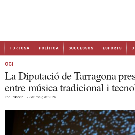
N
TORTOSA
POLÍTICA
SUCCESSOS
ESPORTS
O
o
t
í
OCI
c
La Diputació de Tarragona prese
i
e
entre música tradicional i tecno
s
d
Por
Redacció
-
27 de maig de 2026
e
T
o
r
t
o