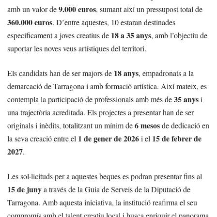
9.000 euros
amb un valor de
, sumant així un pressupost total de
360.000 euros
. D’entre aquestes, 10 estaran destinades
18 a 35 anys
específicament a joves creatius de
, amb l’objectiu de
suportar les noves veus artístiques del territori.
18 anys
Els candidats han de ser majors de
, empadronats a la
demarcació de Tarragona i amb formació artística. Així mateix, es
35 anys
contempla la participació de professionals amb més de
i
una trajectòria acreditada. Els projectes a presentar han de ser
6 mesos
originals i inèdits, totalitzant un mínim de
de dedicació en
1 de gener de 2026
15 de febrer de
la seva creació entre el
i el
2027
.
Les sol·licituds per a aquestes beques es podran presentar fins al
15 de juny
a través de la Guia de Serveis de la Diputació de
Tarragona. Amb aquesta iniciativa, la institució reafirma el seu
compromís amb el talent creatiu local i busca enriquir el panorama