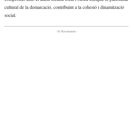
cultural de la demarcació, contribuint a la cohesió i dinamització
social.
- Et Recomanem -