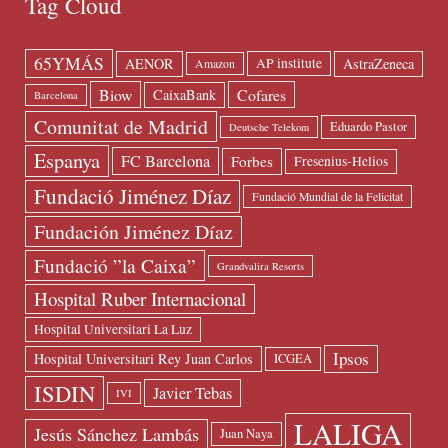
Tag Cloud
65YMÁS
AENOR
AstraZeneca
AP institute
Amazon
Biow
Cofares
CaixaBank
Barcelona
Comunitat de Madrid
Eduardo Pastor
Deutsche Telekom
Espanya
FC Barcelona
Forbes
Fresenius-Helios
Fundació Jiménez Díaz
Fundació Mundial de la Felicitat
Fundación Jiménez Díaz
Fundació ”la Caixa”
Grandvalira Resorts
Hospital Ruber Internacional
Hospital Universitari La Luz
Ipsos
Hospital Universitari Rey Juan Carlos
ICGEA
ISDIN
Javier Tebas
IVI
LALIGA
Jesús Sánchez Lambás
Juan Naya