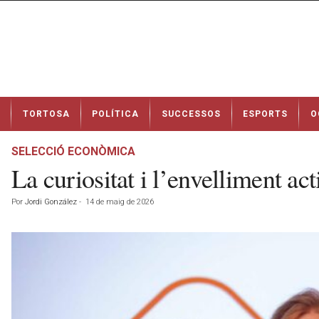
N
TORTOSA
POLÍTICA
SUCCESSOS
ESPORTS
O
o
t
í
SELECCIÓ ECONÒMICA
c
La curiositat i l’envelliment a
i
e
Por
Jordi González
-
14 de maig de 2026
s
d
e
T
o
r
t
o