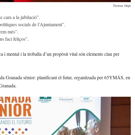
Teresa Viejo
e cara a la jubilació”.
polítiques socials de l’Ajuntament”.
urem més”.
s faci feliços”.
ca i mental i la troballa d’un propòsit vital són elements clau per
rnada Granada sènior: planificant el futur, organitzada per 65YMÁS, en
 Granada.