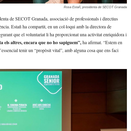
Rosa Estañ, presidenta de SECOT Granada
identa de SECOT Granada, associació de professionals i directius
ncia. Estañ ha compartit, en un col·loqui amb la directora de
gurant que el voluntariat li ha proporcionat una activitat enriquidora i
ta els altres, encara que no ho sapiguem”,
ha afirmat. “Estem en
d’essencial tenir un “propòsit vital”, amb alguna cosa que ens faci