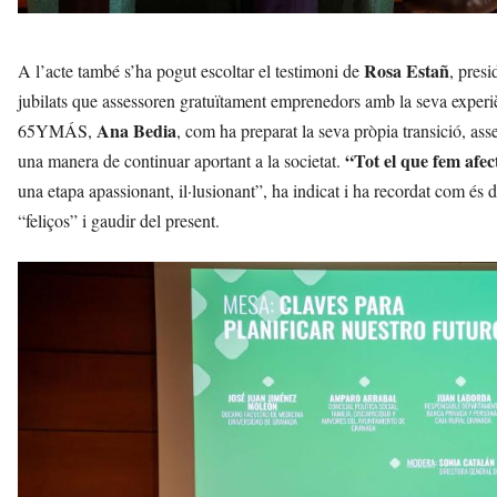
Rosa Estañ
A l’acte també s’ha pogut escoltar el testimoni de
, pres
jubilats que assessoren gratuïtament emprenedors amb la seva experiè
Ana Bedia
65YMÁS,
, com ha preparat la seva pròpia transició, asse
“Tot el que fem afec
una manera de continuar aportant a la societat.
una etapa apassionant, il·lusionant”, ha indicat i ha recordat com és 
“feliços” i gaudir del present.