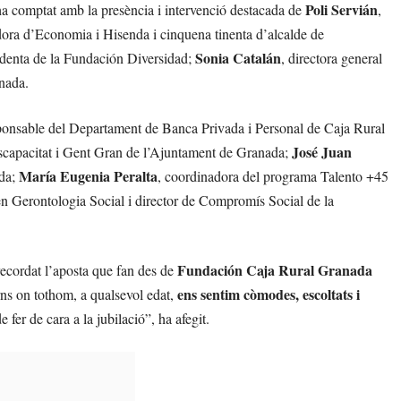
Poli Servián
ha comptat amb la presència i intervenció destacada de
,
idora d’Economia i Hisenda i cinquena tinenta d’alcalde de
Sonia Catalán
esidenta de la Fundación Diversidad;
, directora general
nada.
sponsable del Departament de Banca Privada i Personal de Caja Rural
José Juan
Discapacitat i Gent Gran de l’Ajuntament de Granada;
María Eugenia Peralta
ada;
, coordinadora del programa Talento +45
en Gerontologia Social i director de Compromís Social de la
Fundación Caja Rural Granada
recordat l’aposta que fan des de
ens sentim còmodes, escoltats i
rns on tothom, a qualsevol edat,
 fer de cara a la jubilació”, ha afegit.