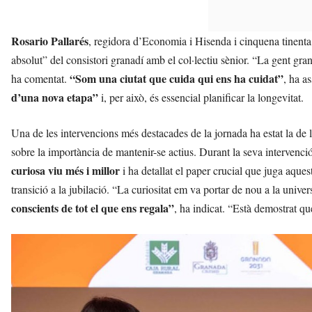
Rosario Pallarés
, regidora d’Economia i Hisenda i cinquena tinent
absolut” del consistori granadí amb el col·lectiu sènior. “La gent gran
“Som una ciutat que cuida qui ens ha cuidat”
ha comentat.
, ha a
d’una nova etapa”
i, per això, és essencial planificar la longevitat.
Una de les intervencions més destacades de la jornada ha estat la de 
sobre la importància de mantenir-se actius. Durant la seva intervenc
curiosa viu més i millor
i ha detallat el paper crucial que juga aques
transició a la jubilació. “La curiositat em va portar de nou a la unive
conscients de tot el que ens regala”
, ha indicat. “Està demostrat qu