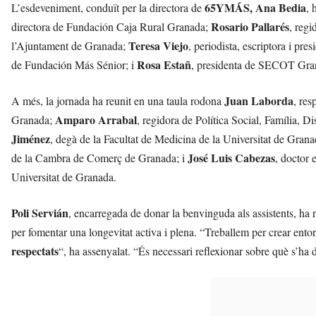
65YMÁS, Ana Bedia
L’esdeveniment, conduït per la directora de
, 
Rosario Pallarés
directora de Fundación Caja Rural Granada;
, reg
Teresa Viejo
l’Ajuntament de Granada;
, periodista, escriptora i pr
Rosa Estañ
de Fundación Más Sénior; i
, presidenta de SECOT Gra
Juan Laborda
A més, la jornada ha reunit en una taula rodona
, re
Amparo Arrabal
Granada;
, regidora de Política Social, Família, 
Jiménez
, degà de la Facultat de Medicina de la Universitat de Gran
José Luis Cabezas
de la Cambra de Comerç de Granada; i
, doctor 
Universitat de Granada.
Poli Servián
, encarregada de donar la benvinguda als assistents, ha 
per fomentar una longevitat activa i plena. “Treballem per crear ento
respectats
“, ha assenyalat. “És necessari reflexionar sobre què s’ha de