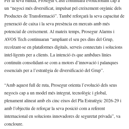
Per la seva banda, Prosegur Cash continuarà evolucionant cap a
un “negoci més diversificat, impulsat pel creixement orgànic dels
Productes de Transformació”. També reforçarà la seva capacitat de
generació de caixa i la seva presència en mercats amb més
potencial de creixement. Al mateix temps, Prosegur Alarms i
AVOS Tech continuaran “ampliant el seu pes dins del Grup,
recolzant-se en plataformes digitals, serveis connectats i solucions
intel·ligents per a clients. La intenció és que ambdues línies
continuïn consolidant-se com a motors d’innovació i palanques
essencials per a l’estratègia de diversificació del Grup”.
“Amb aquest full de ruta, Prosegur orienta l’evolució dels seus
negocis cap a un model més integrat, tecnològic i global,
plenament alineat amb els cinc eixos del Pla Estratègic 2026-29 i
amb l’objectiu de reforçar la seva posició com a referent
internacional en solucions innovadores de seguretat privada”, va
concloure.