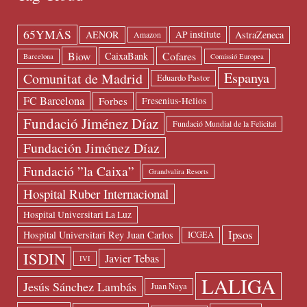
65YMÁS
AENOR
AstraZeneca
AP institute
Amazon
Biow
Cofares
CaixaBank
Barcelona
Comissió Europea
Espanya
Comunitat de Madrid
Eduardo Pastor
FC Barcelona
Forbes
Fresenius-Helios
Fundació Jiménez Díaz
Fundació Mundial de la Felicitat
Fundación Jiménez Díaz
Fundació ”la Caixa”
Grandvalira Resorts
Hospital Ruber Internacional
Hospital Universitari La Luz
Ipsos
Hospital Universitari Rey Juan Carlos
ICGEA
ISDIN
Javier Tebas
IVI
LALIGA
Jesús Sánchez Lambás
Juan Naya