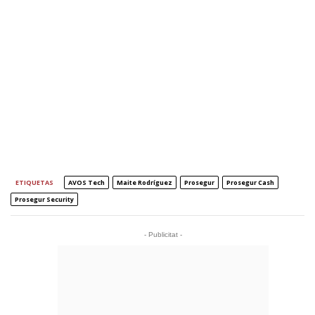
ETIQUETAS
AVOS Tech
Maite Rodríguez
Prosegur
Prosegur Cash
Prosegur Security
- Publicitat -