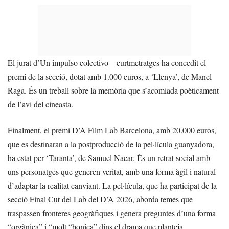
El jurat d’Un impulso colectivo – curtmetratges ha concedit el
premi de la secció, dotat amb 1.000 euros, a ‘Llenya’, de Manel
Raga. És un treball sobre la memòria que s’acomiada poèticament
de l’avi del cineasta.
Finalment, el premi D’A Film Lab Barcelona, amb 20.000 euros,
que es destinaran a la postproducció de la pel·lícula guanyadora,
ha estat per ‘Taranta’, de Samuel Nacar. És un retrat social amb
uns personatges que generen veritat, amb una forma àgil i natural
d’adaptar la realitat canviant. La pel·lícula, que ha participat de la
secció Final Cut del Lab del D’A 2026, aborda temes que
traspassen fronteres geogràfiques i genera preguntes d’una forma
“orgànica” i “molt “bonica” dins el drama que planteja.