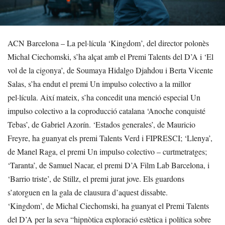
ACN Barcelona – La pel·lícula ‘Kingdom’, del director polonès
Michal Ciechomski, s’ha alçat amb el Premi Talents del D’A i ‘El
vol de la cigonya’, de Soumaya Hidalgo Djahdou i Berta Vicente
Salas, s’ha endut el premi Un impulso colectivo a la millor
pel·lícula. Així mateix, s’ha concedit una menció especial Un
impulso colectivo a la coproducció catalana ‘Anoche conquisté
Tebas’, de Gabriel Azorín. ‘Estados generales’, de Mauricio
Freyre, ha guanyat els premi Talents Verd i FIPRESCI; ‘Llenya’,
de Manel Raga, el premi Un impulso colectivo – curtmetratges;
‘Taranta’, de Samuel Nacar, el premi D’A Film Lab Barcelona, i
‘Barrio triste’, de Stillz, el premi jurat jove. Els guardons
s’atorguen en la gala de clausura d’aquest dissabte.
‘Kingdom’, de Michal Ciechomski, ha guanyat el Premi Talents
del D’A per la seva “hipnòtica exploració estètica i política sobre