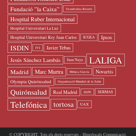
Fundació ”la Caixa”
Grandvalira Resorts
Hospital Ruber Internacional
Hospital Universitari La Luz
Ipsos
Hospital Universitari Rey Juan Carlos
ICGEA
ISDIN
Javier Tebas
IVI
LALIGA
Jesús Sánchez Lambás
Juan Naya
Madrid
Marc Murtra
Novartis
Mónica García
Olympia Quirónsalud
Organització Mundial de la Salut
Quirónsalud
Real Madrid
SERMAS
SEPE
Telefónica
tortosa
UAX
© COPYRIGHT. Tots els drets reservats - Hiperlocals Comunicació.