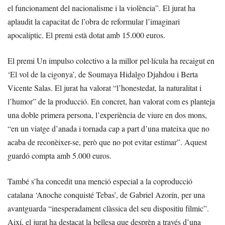
el funcionament del nacionalisme i la violència”. El jurat ha
aplaudit la capacitat de l’obra de reformular l’imaginari
apocalíptic. El premi està dotat amb 15.000 euros.
El premi Un impulso colectivo a la millor pel·lícula ha recaigut en
‘El vol de la cigonya’, de Soumaya Hidalgo Djahdou i Berta
Vicente Salas. El jurat ha valorat “l’honestedat, la naturalitat i
l’humor” de la producció. En concret, han valorat com es planteja
una doble primera persona, l’experiència de viure en dos mons,
“en un viatge d’anada i tornada cap a part d’una mateixa que no
acaba de reconèixer-se, però que no pot evitar estimar”. Aquest
guardó compta amb 5.000 euros.
També s’ha concedit una menció especial a la coproducció
catalana ‘Anoche conquisté Tebas’, de Gabriel Azorín, per una
avantguarda “inesperadament clàssica del seu dispositiu fílmic”.
Així, el jurat ha destacat la bellesa que desprèn a través d’una