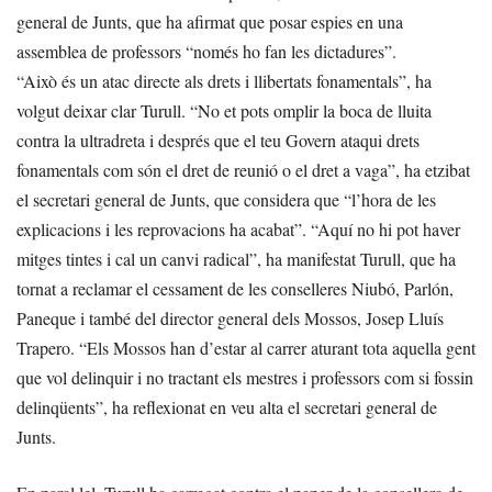
general de Junts, que ha afirmat que posar espies en una
assemblea de professors “només ho fan les dictadures”.
“Això és un atac directe als drets i llibertats fonamentals”, ha
volgut deixar clar Turull. “No et pots omplir la boca de lluita
contra la ultradreta i després que el teu Govern ataqui drets
fonamentals com són el dret de reunió o el dret a vaga”, ha etzibat
el secretari general de Junts, que considera que “l’hora de les
explicacions i les reprovacions ha acabat”. “Aquí no hi pot haver
mitges tintes i cal un canvi radical”, ha manifestat Turull, que ha
tornat a reclamar el cessament de les conselleres Niubó, Parlón,
Paneque i també del director general dels Mossos, Josep Lluís
Trapero. “Els Mossos han d’estar al carrer aturant tota aquella gent
que vol delinquir i no tractant els mestres i professors com si fossin
delinqüents”, ha reflexionat en veu alta el secretari general de
Junts.