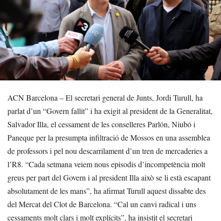
ACN Barcelona – El secretari general de Junts, Jordi Turull, ha
parlat d’un “Govern fallit” i ha exigit al president de la Generalitat,
Salvador Illa, el cessament de les conselleres Parlón, Niubó i
Paneque per la presumpta infiltració de Mossos en una assemblea
de professors i pel nou descarrilament d’un tren de mercaderies a
l’R8. “Cada setmana veiem nous episodis d’incompetència molt
greus per part del Govern i al president Illa això se li està escapant
absolutament de les mans”, ha afirmat Turull aquest dissabte des
del Mercat del Clot de Barcelona. “Cal un canvi radical i uns
cessaments molt clars i molt explícits”, ha insistit el secretari