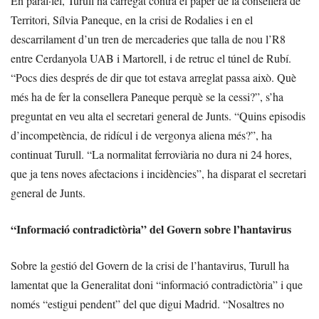
En paral·lel, Turull ha carregat contra el paper de la consellera de
Territori, Sílvia Paneque, en la crisi de Rodalies i en el
descarrilament d’un tren de mercaderies que talla de nou l’R8
entre Cerdanyola UAB i Martorell, i de retruc el túnel de Rubí.
“Pocs dies després de dir que tot estava arreglat passa això. Què
més ha de fer la consellera Paneque perquè se la cessi?”, s’ha
preguntat en veu alta el secretari general de Junts. “Quins episodis
d’incompetència, de ridícul i de vergonya aliena més?”, ha
continuat Turull. “La normalitat ferroviària no dura ni 24 hores,
que ja tens noves afectacions i incidències”, ha disparat el secretari
general de Junts.
“Informació contradictòria” del Govern sobre l’hantavirus
Sobre la gestió del Govern de la crisi de l’hantavirus, Turull ha
lamentat que la Generalitat doni “informació contradictòria” i que
només “estigui pendent” del que digui Madrid. “Nosaltres no