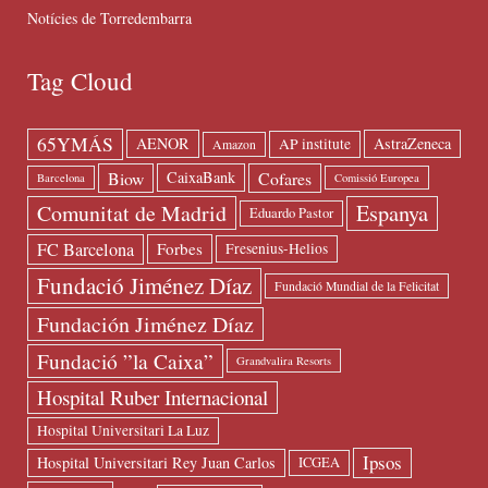
Notícies de Torredembarra
Tag Cloud
65YMÁS
AENOR
AstraZeneca
AP institute
Amazon
Biow
Cofares
CaixaBank
Barcelona
Comissió Europea
Espanya
Comunitat de Madrid
Eduardo Pastor
FC Barcelona
Forbes
Fresenius-Helios
Fundació Jiménez Díaz
Fundació Mundial de la Felicitat
Fundación Jiménez Díaz
Fundació ”la Caixa”
Grandvalira Resorts
Hospital Ruber Internacional
Hospital Universitari La Luz
Ipsos
Hospital Universitari Rey Juan Carlos
ICGEA