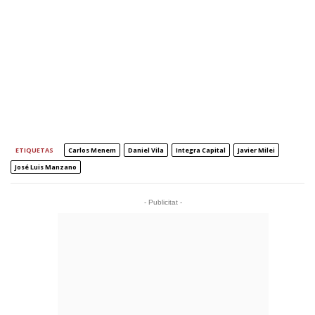
ETIQUETAS
Carlos Menem
Daniel Vila
Integra Capital
Javier Milei
José Luis Manzano
- Publicitat -