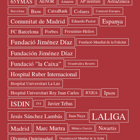
65YMÁS
AENOR
AstraZeneca
AP institute
Amazon
Biow
Cofares
CaixaBank
Barcelona
Comissió Europea
Espanya
Comunitat de Madrid
Eduardo Pastor
FC Barcelona
Forbes
Fresenius-Helios
Fundació Jiménez Díaz
Fundació Mundial de la Felicitat
Fundación Jiménez Díaz
Fundació ”la Caixa”
Grandvalira Resorts
Hospital Ruber Internacional
Hospital Universitari La Luz
Ipsos
Hospital Universitari Rey Juan Carlos
ICGEA
ISDIN
Javier Tebas
IVI
LALIGA
Jesús Sánchez Lambás
Juan Naya
Madrid
Marc Murtra
Novartis
Mónica García
Olympia Quirónsalud
Organització Mundial de la Salut