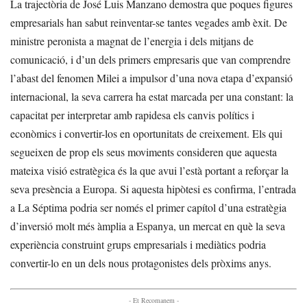
La trajectòria de José Luis Manzano demostra que poques figures
empresarials han sabut reinventar-se tantes vegades amb èxit. De
ministre peronista a magnat de l’energia i dels mitjans de
comunicació, i d’un dels primers empresaris que van comprendre
l’abast del fenomen Milei a impulsor d’una nova etapa d’expansió
internacional, la seva carrera ha estat marcada per una constant: la
capacitat per interpretar amb rapidesa els canvis polítics i
econòmics i convertir-los en oportunitats de creixement. Els qui
segueixen de prop els seus moviments consideren que aquesta
mateixa visió estratègica és la que avui l’està portant a reforçar la
seva presència a Europa. Si aquesta hipòtesi es confirma, l’entrada
a La Séptima podria ser només el primer capítol d’una estratègia
d’inversió molt més àmplia a Espanya, un mercat en què la seva
experiència construint grups empresarials i mediàtics podria
convertir-lo en un dels nous protagonistes dels pròxims anys.
- Et Recomanem -