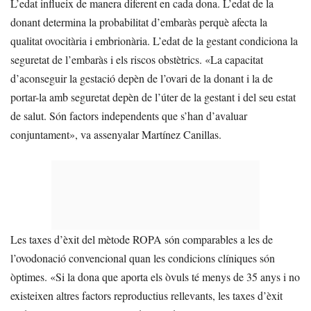
L’edat influeix de manera diferent en cada dona. L’edat de la
donant determina la probabilitat d’embaràs perquè afecta la
qualitat ovocitària i embrionària. L’edat de la gestant condiciona la
seguretat de l’embaràs i els riscos obstètrics. «La capacitat
d’aconseguir la gestació depèn de l’ovari de la donant i la de
portar-la amb seguretat depèn de l’úter de la gestant i del seu estat
de salut. Són factors independents que s’han d’avaluar
conjuntament», va assenyalar Martínez Canillas.
Les taxes d’èxit del mètode ROPA són comparables a les de
l’ovodonació convencional quan les condicions clíniques són
òptimes. «Si la dona que aporta els òvuls té menys de 35 anys i no
existeixen altres factors reproductius rellevants, les taxes d’èxit