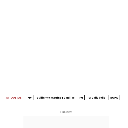
ETIQUETAS
FIV
Guillermo Martínez Canillas
IVI
IVI Valladolid
ROPA
- Publicitat -