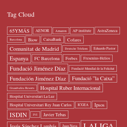
Tag Cloud
65YMÁS
AENOR
AstraZeneca
AP institute
Amazon
Biow
Cofares
CaixaBank
Barcelona
Comunitat de Madrid
Eduardo Pastor
Deutsche Telekom
Espanya
FC Barcelona
Forbes
Fresenius-Helios
Fundació Jiménez Díaz
Fundació Mundial de la Felicitat
Fundación Jiménez Díaz
Fundació ”la Caixa”
Hospital Ruber Internacional
Grandvalira Resorts
Hospital Universitari La Luz
Ipsos
Hospital Universitari Rey Juan Carlos
ICGEA
ISDIN
Javier Tebas
IVI
LALIGA
Jesús Sánchez Lambás
Juan Naya