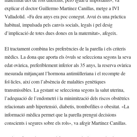
explicar el doctor Guillermo Martínez Canillas, metge a IVI
Valladolid. «Fa deu anys era poc conegut. Avui és una pràctica
habitual, impulsada pels canvis socials, legals i pel desig
d’implicació de totes dues dones en la maternitat», afegeix.
El tractament combina les preferències de la parella i els criteris
mèdics. La dona que aporta els òvuls se selecciona segons la seva
edat ovàrica, preferiblement inferior als 35 anys, la reserva ovàrica
mesurada mitjançant l’hormona antimülleriana i el recompte de
fol·licles, així com l’absència de malalties genètiques
transmissibles. La gestant se selecciona segons la salut uterina,
l’adequació de l’endometri i la minimització dels riscos obstètrics
relacionats amb hipertensió, diabetis, trombofílies o obesitat. «La
informació mèdica permet que la parella prengui decisions
conscients i segures sobre els rols», va afegir Martínez Canillas.