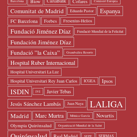
Biow
Cofares
CaixaBank
Barcelona
Comissió Europea
Espanya
Comunitat de Madrid
Eduardo Pastor
FC Barcelona
Forbes
Fresenius-Helios
Fundació Jiménez Díaz
Fundació Mundial de la Felicitat
Fundación Jiménez Díaz
Fundació ”la Caixa”
Grandvalira Resorts
Hospital Ruber Internacional
Hospital Universitari La Luz
Ipsos
Hospital Universitari Rey Juan Carlos
ICGEA
ISDIN
Javier Tebas
IVI
LALIGA
Jesús Sánchez Lambás
Juan Naya
Madrid
Marc Murtra
Novartis
Mónica García
Olympia Quirónsalud
Organització Mundial de la Salut
Quirónsalud
Real Madrid
SERMAS
SEPE