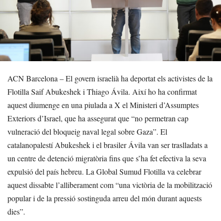
ACN Barcelona – El govern israelià ha deportat els activistes de la
Flotilla Saif Abukeshek i Thiago Ávila. Així ho ha confirmat
aquest diumenge en una piulada a X el Ministeri d’Assumptes
Exteriors d’Israel, que ha assegurat que “no permetran cap
vulneració del bloqueig naval legal sobre Gaza”. El
catalanopalestí Abukeshek i el brasiler Ávila van ser traslladats a
un centre de detenció migratòria fins que s’ha fet efectiva la seva
expulsió del país hebreu. La Global Sumud Flotilla va celebrar
aquest dissabte l’alliberament com “una victòria de la mobilització
popular i de la pressió sostinguda arreu del món durant aquests
dies”.