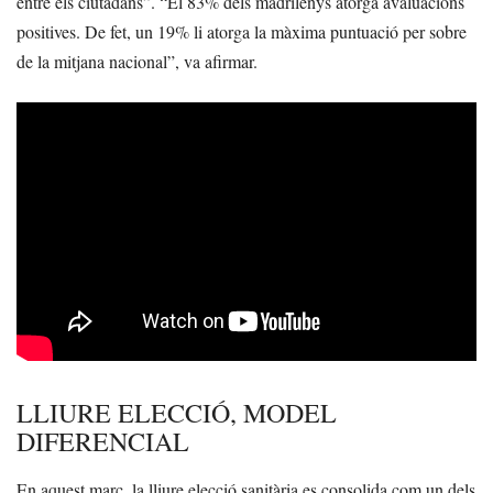
entre els ciutadans”. “El 83% dels madrilenys atorga avaluacions
positives. De fet, un 19% li atorga la màxima puntuació per sobre
de la mitjana nacional”, va afirmar.
LLIURE ELECCIÓ, MODEL
DIFERENCIAL
En aquest marc, la lliure elecció sanitària es consolida com un dels