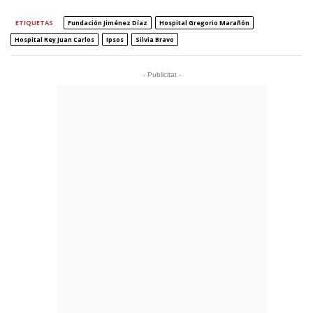
ETIQUETAS
Fundación Jiménez Díaz
Hospital Gregorio Marañón
Hospital Rey Juan Carlos
Ipsos
Silvia Bravo
- Publicitat -