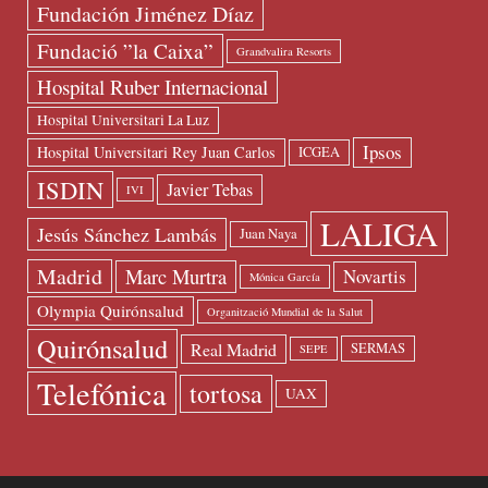
Fundación Jiménez Díaz
Fundació ”la Caixa”
Grandvalira Resorts
Hospital Ruber Internacional
Hospital Universitari La Luz
Ipsos
Hospital Universitari Rey Juan Carlos
ICGEA
ISDIN
Javier Tebas
IVI
LALIGA
Jesús Sánchez Lambás
Juan Naya
Madrid
Marc Murtra
Novartis
Mónica García
Olympia Quirónsalud
Organització Mundial de la Salut
Quirónsalud
Real Madrid
SERMAS
SEPE
Telefónica
tortosa
UAX