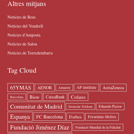
Altres mitjans
Notícies de Reus
Notícies del Vendrell
Notícies d’Amposta
Notícies de Salou
Notícies de Torredembarra
Tag Cloud
65YMÁS
AENOR
AstraZeneca
AP institute
Amazon
Biow
Cofares
CaixaBank
Barcelona
Comunitat de Madrid
Eduardo Pastor
Deutsche Telekom
Espanya
FC Barcelona
Forbes
Fresenius-Helios
Fundació Jiménez Díaz
Fundació Mundial de la Felicitat