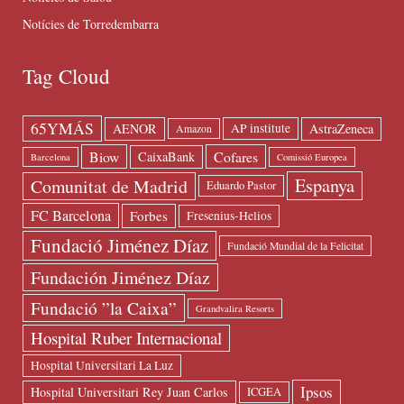
Notícies de Torredembarra
Tag Cloud
65YMÁS
AENOR
AstraZeneca
AP institute
Amazon
Biow
Cofares
CaixaBank
Barcelona
Comissió Europea
Espanya
Comunitat de Madrid
Eduardo Pastor
FC Barcelona
Forbes
Fresenius-Helios
Fundació Jiménez Díaz
Fundació Mundial de la Felicitat
Fundación Jiménez Díaz
Fundació ”la Caixa”
Grandvalira Resorts
Hospital Ruber Internacional
Hospital Universitari La Luz
Ipsos
Hospital Universitari Rey Juan Carlos
ICGEA