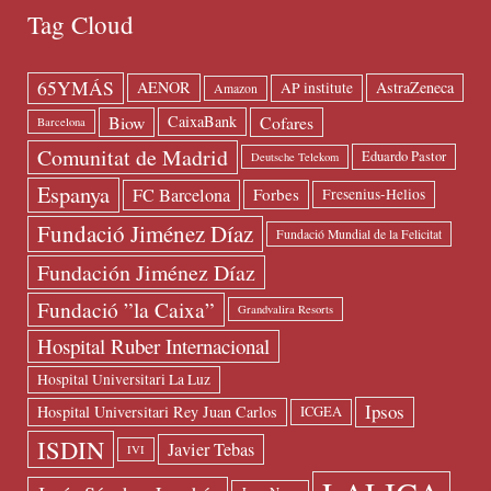
Tag Cloud
65YMÁS
AENOR
AstraZeneca
AP institute
Amazon
Biow
Cofares
CaixaBank
Barcelona
Comunitat de Madrid
Eduardo Pastor
Deutsche Telekom
Espanya
FC Barcelona
Forbes
Fresenius-Helios
Fundació Jiménez Díaz
Fundació Mundial de la Felicitat
Fundación Jiménez Díaz
Fundació ”la Caixa”
Grandvalira Resorts
Hospital Ruber Internacional
Hospital Universitari La Luz
Ipsos
Hospital Universitari Rey Juan Carlos
ICGEA
ISDIN
Javier Tebas
IVI