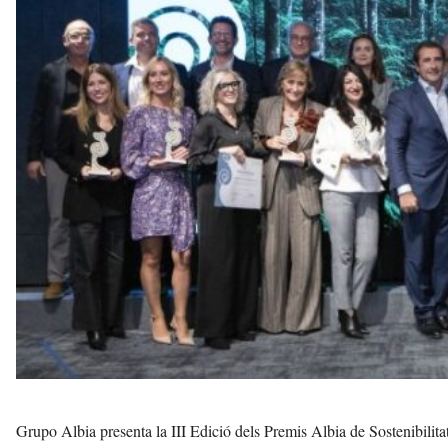
s
a
a
v
u
i
Grupo Albia presenta la III Edició dels Premis Albia de Sostenibilita