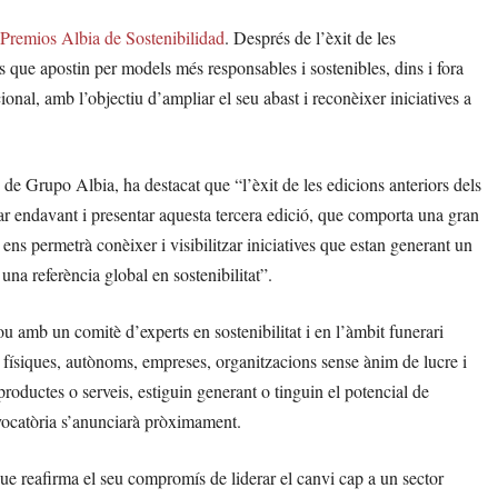
s Premios Albia de Sostenibilidad
. Després de l’èxit de les
s que apostin per models més responsables i sostenibles, dins i fora
ional, amb l’objectiu d’ampliar el seu abast i reconèixer iniciatives a
de Grupo Albia, ha destacat que “l’èxit de les edicions anteriors dels
ar endavant i presentar aquesta tercera edició, que comporta una gran
ens permetrà conèixer i visibilitzar iniciatives que estan generant un
una referència global en sostenibilitat”.
u amb un comitè d’experts en sostenibilitat i en l’àmbit funerari
s físiques, autònoms, empreses, organitzacions sense ànim de lucre i
productes o serveis, estiguin generant o tinguin el potencial de
nvocatòria s’anunciarà pròximament.
ue reafirma el seu compromís de liderar el canvi cap a un sector